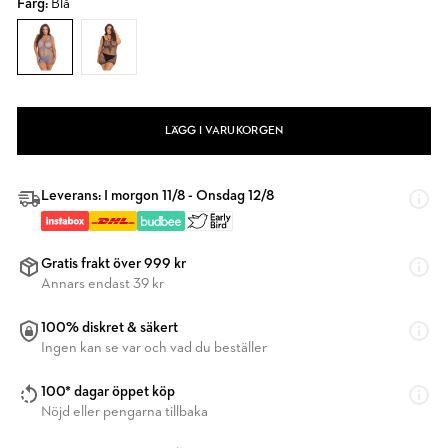
Färg:
Blå
LÄGG I VARUKORGEN
Leverans: I morgon 11/8 - Onsdag 12/8
Gratis frakt över 999 kr
Annars endast 39 kr
100% diskret & säkert
Ingen kan se var och vad du beställer
100* dagar öppet köp
Nöjd eller pengarna tillbaka