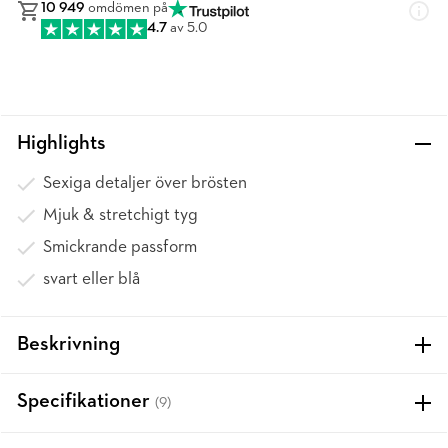
10 949
omdömen på
4.7
av 5.0
Highlights
Sexiga detaljer över brösten
Mjuk & stretchigt tyg
Smickrande passform
svart eller blå
Beskrivning
Specifikationer
(9)