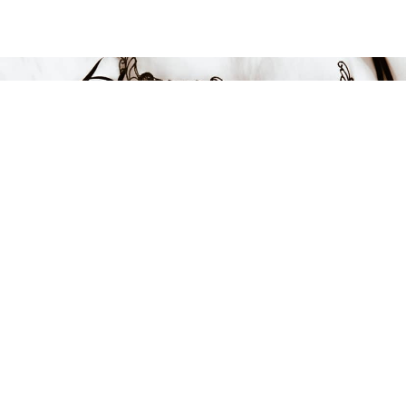
Endast 4 kvar i lager
269 kr
LÄGG I VARUKORGEN
FÅ INSPIRATION &
ERBJUDANDEN!
Anmäl dig till vårt nyhetsbrev och var först med att få information
om alla nyheter, inspiration och härliga erbjudanden!