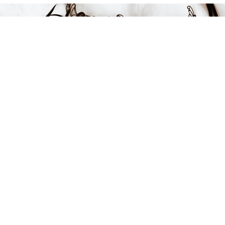
FÅ INSPIRATION &
ERBJUDANDEN!
Anmäl dig till vårt nyhetsbrev och var först med att få information
om alla nyheter, inspiration och härliga erbjudanden!
Kontakt