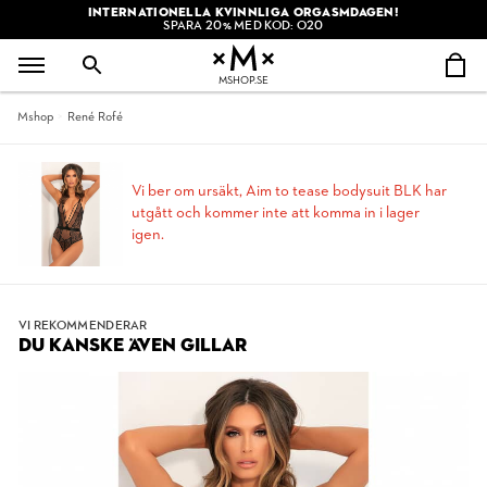
INTERNATIONELLA KVINNLIGA ORGASMDAGEN!
SPARA 20% MED KOD: O20
MSHOP.SE
Mshop
René Rofé
Vi ber om ursäkt, Aim to tease bodysuit BLK har
utgått och kommer inte att komma in i lager
igen.
VI REKOMMENDERAR
DU KANSKE ÄVEN GILLAR