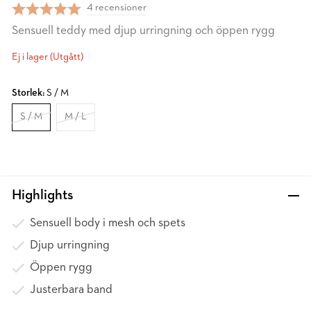
4 recensioner
Sensuell teddy med djup urringning och öppen rygg
Ej i lager (Utgått)
Storlek:
S / M
S / M
M / L
Highlights
Sensuell body i mesh och spets
Djup urringning
Öppen rygg
Justerbara band