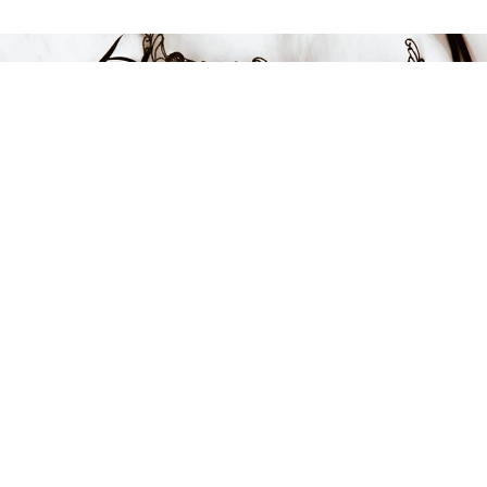
FÅ INSPIRATION &
ERBJUDANDEN!
Anmäl dig till vårt nyhetsbrev och var först med att få information
om alla nyheter, inspiration och härliga erbjudanden!
Kontakt