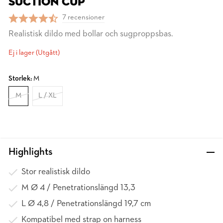
SUCTION CUP
7 recensioner
Realistisk dildo med bollar och sugproppsbas.
Ej i lager (Utgått)
Storlek:
M
M
L / XL
Highlights
Stor realistisk dildo
M Ø 4 / Penetrationslängd 13,3
L Ø 4,8 / Penetrationslängd 19,7 cm
Kompatibel med strap on harness