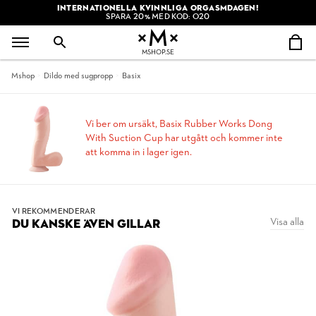
INTERNATIONELLA KVINNLIGA ORGASMDAGEN!
SPARA 20% MED KOD: O20
MSHOP.SE
Mshop
Dildo med sugpropp
Basix
Vi ber om ursäkt, Basix Rubber Works Dong
With Suction Cup har utgått och kommer inte
att komma in i lager igen.
VI REKOMMENDERAR
Visa alla
DU KANSKE ÄVEN GILLAR