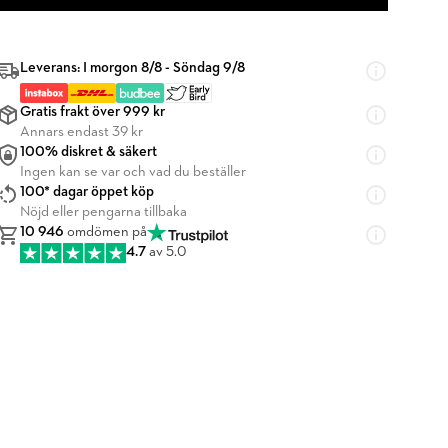
Leverans: I morgon 8/8 - Söndag 9/8
Gratis frakt över 999 kr
Annars endast 39 kr
100% diskret & säkert
Ingen kan se var och vad du beställer
100* dagar öppet köp
Nöjd eller pengarna tillbaka
10 946
omdömen på
4.7
av 5.0