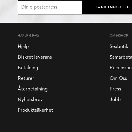
FÅ NJUTNINGFULLA 
HJÄLP & FAQ
OM MSHOP
Hjälp
Sexbutik
Diskret leverans
Samarbet
Betalning
Recension
Returer
Om Oss
Återbetalning
Press
Nyhetsbrev
Jobb
Produktsäkerhet