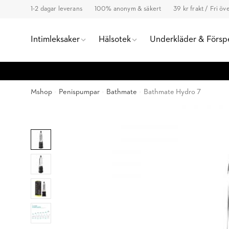
1-2 dagar leverans
100% anonym & säkert
39 kr frakt / Fri ö
Intimleksaker
Hälsotek
Underkläder & Försp
Mshop
Penispumpar
Bathmate
Bathmate Hydro 7