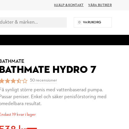
HJÄLP & KONTAKT
VÅRA BUTIKER
0
VARUKORG
BATHMATE
BATHMATE HYDRO 7
50 recensioner
Få synligt större penis med vattenbaserad pumpa.
Passar peniser. Enkel och säker penisförstoring med
omedelbara resultat.
Endast 19 kvar i lager