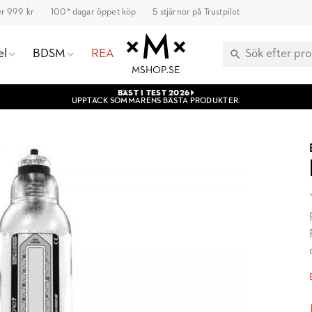
ver 999 kr
100* dagar öppet köp
5 stjärnor på Trustpilot
el
BDSM
REA
MSHOP.SE
BÄST I TEST 2026
UPPTÄCK SOMMARENS BÄSTA PRODUKTER.