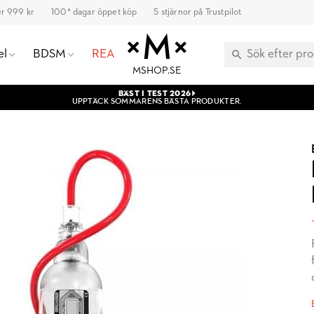
ver 999 kr
100* dagar öppet köp
5 stjärnor på Trustpilot
el
BDSM
REA
MSHOP.SE
BÄST I TEST 2026
UPPTÄCK SOMMARENS BÄSTA PRODUKTER.