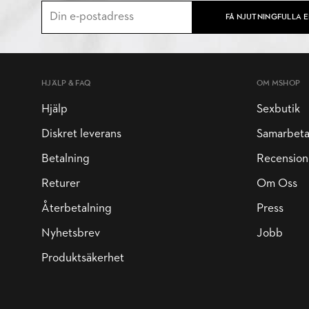
FÅ NJUTNINGFULLA 
HJÄLP & FAQ
OM MSHOP
Hjälp
Sexbutik
Diskret leverans
Samarbet
Betalning
Recension
Returer
Om Oss
Återbetalning
Press
Nyhetsbrev
Jobb
Produktsäkerhet