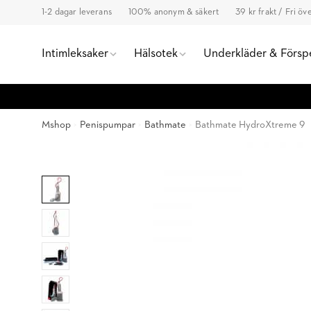
1-2 dagar leverans
100% anonym & säkert
39 kr frakt / Fri ö
Intimleksaker
Hälsotek
Underkläder & Försp
Mshop
Penispumpar
Bathmate
Bathmate HydroXtreme 9