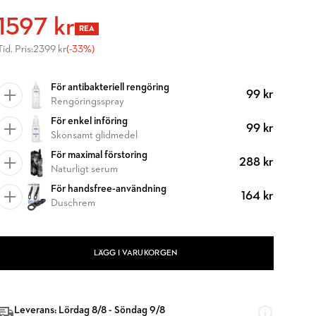
1597 kr
REA
Tid. Pris:
2399 kr
(-33%)
För antibakteriell rengöring
99 kr
Rengöringsspray
För enkel införing
99 kr
Skonsamt glidmedel
För maximal förstoring
288 kr
Naturligt serum
För handsfree-användning
164 kr
Duschrem
LÄGG I VARUKORGEN
Leverans: Lördag 8/8 - Söndag 9/8