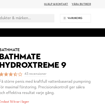
HJÄLP & KONTAKT
VÅRA BUTIKER
0
VARUKORG
BATHMATE
BATHMATE
HYDROXTREME 9
43 recensioner
Få större penis med kraftfull vattenbaserad pumpning
för maximal förstoring. Precisionskontroll ger säkra
och effektiva resultat varje gång.
Endast 16 kvar i lager