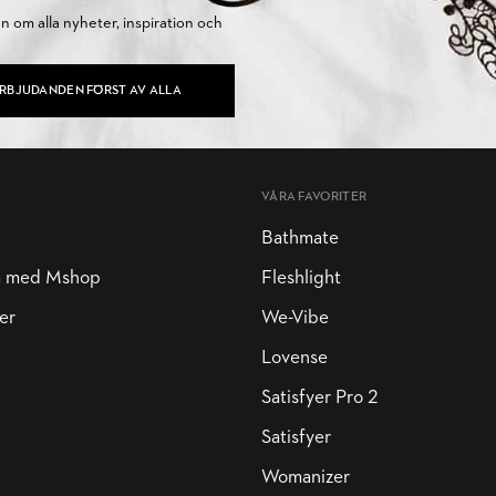
on om alla nyheter, inspiration och
ERBJUDANDEN FÖRST AV ALLA
VÅRA FAVORITER
Bathmate
a med Mshop
Fleshlight
er
We-Vibe
Lovense
Satisfyer Pro 2
Satisfyer
Womanizer