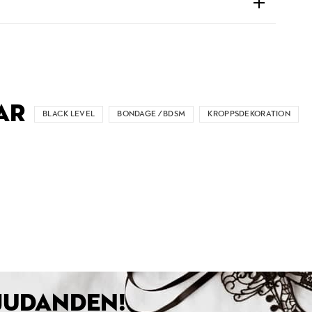
AR
BLACK LEVEL
BONDAGE / BDSM
KROPPSDEKORATION
BJUDANDEN!