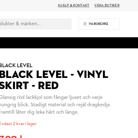
HJÄLP & KONTAKT
VÅRA BUTIKER
0
VARUKORG
BLACK LEVEL
BLACK LEVEL - VINYL
SKIRT - RED
Glansig röd lackkjol som fångar ljuset och varje
hungrig blick. Stadigt material och rejäl dragkedja
framtill låter dig leka hårt och länge.
Endast 2 kvar i lager