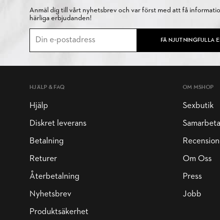
Anmäl dig till vårt nyhetsbrev och var först med att få informati
härliga erbjudanden!
FÅ NJUTNINGFULLA 
HJÄLP & FAQ
OM MSHOP
Hjälp
Sexbutik
Diskret leverans
Samarbet
Betalning
Recension
Returer
Om Oss
Återbetalning
Press
Nyhetsbrev
Jobb
Produktsäkerhet