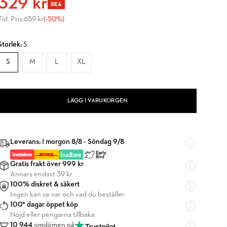
329 kr
REA
Tid. Pris:
659 kr
(-50%)
Storlek:
S
S
M
L
XL
LÄGG I VARUKORGEN
Leverans: I morgon 8/8 - Söndag 9/8
Gratis frakt över 999 kr
Annars endast 39 kr
100% diskret & säkert
Ingen kan se var och vad du beställer
100* dagar öppet köp
Nöjd eller pengarna tillbaka
10 944
omdömen på