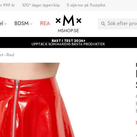
ver 999 kr
100* dagar öppet köp
5 stjärnor på Trustpilot
el
BDSM
REA
MSHOP.SE
BÄST I TEST 2026
UPPTÄCK SOMMARENS BÄSTA PRODUKTER.
irt - Red