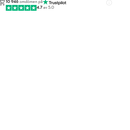
10 946
omdömen på
4.7
av 5.0