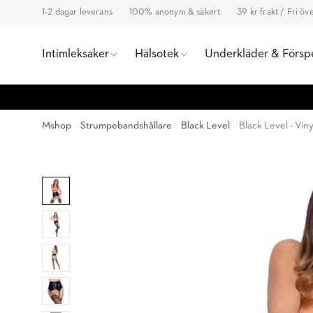
1-2 dagar leverans
100% anonym & säkert
39 kr frakt / Fri ö
Intimleksaker
Hälsotek
Underkläder & Försp
Mshop
Strumpebandshållare
Black Level
Black Level - Vin