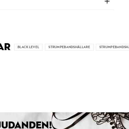
AR
BLACK LEVEL
STRUMPEBANDSHÅLLARE
STRUMPEBANDSHÅ
BJUDANDEN!