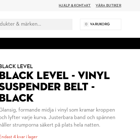
HJÄLP & KONTAKT
VÅRA BUTIKER
0
VARUKORG
BLACK LEVEL
BLACK LEVEL - VINYL
SUSPENDER BELT -
BLACK
Glansig, formande midja i vinyl som kramar kroppen
och lyfter varje kurva. Justerbara band och spännen
håller strumporna säkert på plats hela natten.
Endast 4 kvar i lager