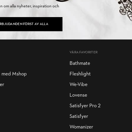
on om alla nyheter, inspiration och
ERBJUDANDEN FÖRST AV ALLA
VÅRA FAVORITER
Bathmate
a med Mshop
Fleshlight
er
We-Vibe
Lovense
Satisfyer Pro 2
Satisfyer
Womanizer