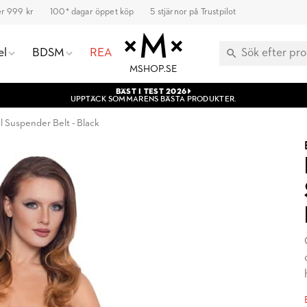
ver 999 kr
100* dagar öppet köp
5 stjärnor på Trustpilot
el
BDSM
REA
MSHOP.SE
BÄST I TEST 2026
UPPTÄCK SOMMARENS BÄSTA PRODUKTER.
yl Suspender Belt - Black