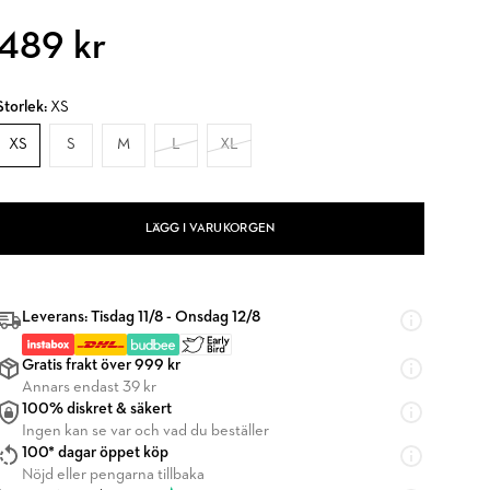
489 kr
Storlek:
XS
XS
S
M
L
XL
LÄGG I VARUKORGEN
Leverans: Tisdag 11/8 - Onsdag 12/8
Gratis frakt över 999 kr
Annars endast 39 kr
100% diskret & säkert
Ingen kan se var och vad du beställer
100* dagar öppet köp
Nöjd eller pengarna tillbaka