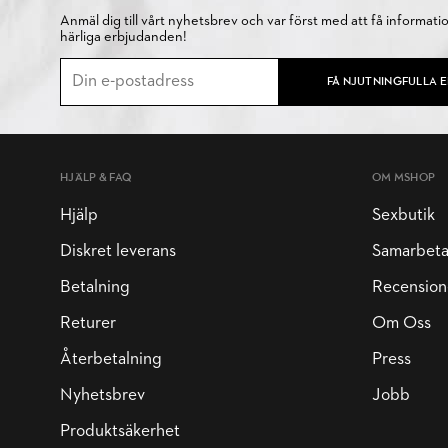
Anmäl dig till vårt nyhetsbrev och var först med att få informati
härliga erbjudanden!
FÅ NJUTNINGFULLA 
HJÄLP & FAQ
OM MSHOP
Hjälp
Sexbutik
Diskret leverans
Samarbet
Betalning
Recension
Returer
Om Oss
Återbetalning
Press
Nyhetsbrev
Jobb
Produktsäkerhet