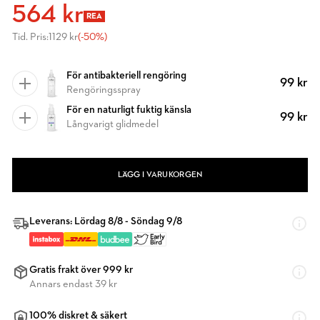
564 kr
REA
Tid. Pris:
1129 kr
(-50%)
För antibakteriell rengöring
99 kr
Rengöringsspray
För en naturligt fuktig känsla
99 kr
Långvarigt glidmedel
LÄGG I VARUKORGEN
Leverans: Lördag 8/8 - Söndag 9/8
Gratis frakt över 999 kr
Annars endast 39 kr
100% diskret & säkert