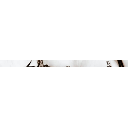
Endast 1 kvar i lager
564 kr
-50%
LÄGG I VARUKORGEN
FÅ INSPIRATION &
ERBJUDANDEN!