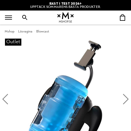
BÄST I TEST 2026
UPPTÄCK SOMMARENS BÄSTA PRODUKTER.
MSHOP.SE
Mshop
Lösvagina
Blowcast
Outlet