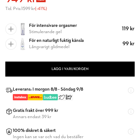
Tid. Pris:
1599 kr
(-41%)
För intensivare orgasmer
119 kr
Stimulerande gel
För en naturligt fuktig känsla
99 kr
Långvarigt glidmedel
LÄGG I VARUKORGEN
Leverans: I morgon 8/8 - Söndag 9/8
Gratis frakt över 999 kr
Annars endast 39 kr
100% diskret & säkert
Ingen kan se var och vad du beställer