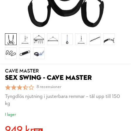
CAVE MASTER
SEX SWING - CAVE MASTER
8 recensioner
Tyngdlös njutning i justerbara remmar – tål upp till 150
kg
I lager
949 kr
REA