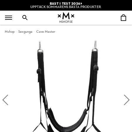
BÄST I TEST 2026
UPPTÄCK SOMMARENS BÄSTA PRODUKTER.
MSHOP.SE
Mshop
Sexgunga
Cave Master