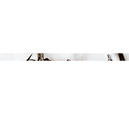
949 kr
-41%
LÄGG I VARUKORGEN
FÅ INSPIRATION &
ERBJUDANDEN!