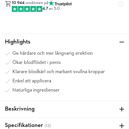
10 944
omdömen på
4.7
av 5.0
Highlights
Ge hårdare och mer långvarig erektion
Ökar blodflödet i penis
Klarare blodkärl och markant svullna kroppar
Enkel att applicera
Naturliga ingredienser
Beskrivning
Specifikationer
(12)