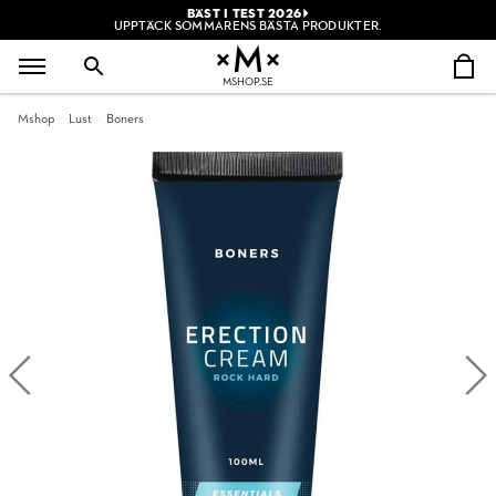
BÄST I TEST 2026
UPPTÄCK SOMMARENS BÄSTA PRODUKTER.
MSHOP.SE
Mshop
Lust
Boners