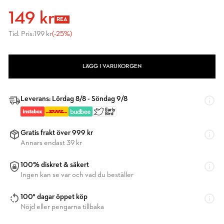
149 kr
REA
Tid. Pris:
199 kr
(-25%)
LÄGG I VARUKORGEN
Leverans: Lördag 8/8 - Söndag 9/8
Gratis frakt över 999 kr
Annars endast 39 kr
100% diskret & säkert
Ingen kan se var och vad du beställer
100* dagar öppet köp
Nöjd eller pengarna tillbaka