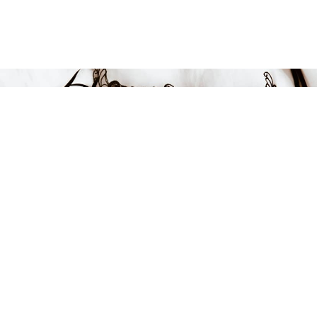
149 kr
-25%
LÄGG I VARUKORGEN
FÅ INSPIRATION &
ERBJUDANDEN!
Anmäl dig till vårt nyhetsbrev och var först med att få information
om alla nyheter, inspiration och härliga erbjudanden!