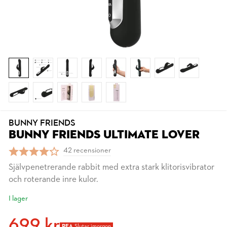
BUNNY FRIENDS
BUNNY FRIENDS ULTIMATE LOVER
42 recensioner
Självpenetrerande rabbit med extra stark klitorisvibrator
och roterande inre kulor.
I lager
699 kr
REA
Slutar imorgon