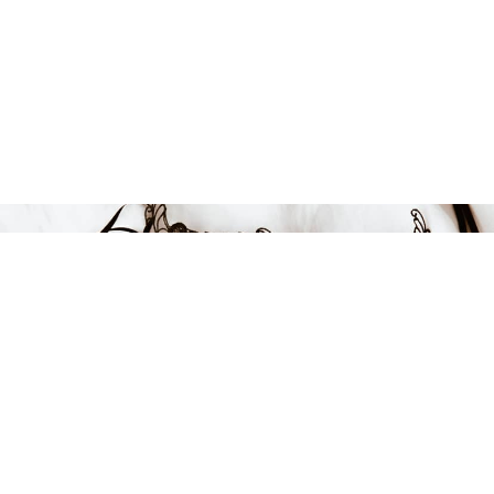
699 kr
-13%
LÄGG I VARUKORGEN
FÅ INSPIRATION &
ERBJUDANDEN!