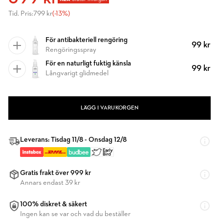
Tid. Pris:
799 kr
(-13%)
För antibakteriell rengöring
99 kr
Rengöringsspray
För en naturligt fuktig känsla
99 kr
Långvarigt glidmedel
LÄGG I VARUKORGEN
Leverans: Tisdag 11/8 - Onsdag 12/8
Gratis frakt över 999 kr
Annars endast 39 kr
100% diskret & säkert
Ingen kan se var och vad du beställer