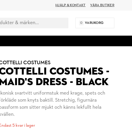
HJÄLP & KONTAKT
VÅRA BUTIKER
0
VARUKORG
COTTELLI COSTUMES
COTTELLI COSTUMES -
MAID'S DRESS - BLACK
Ikonisk svartvitt uniformstuk med krage, spets och
förkläde som knyts baktill. Stretchig, figurnära
passform som sitter mjukt och känns lekfullt hela
kvällen.
Endast 5 kvar i lager