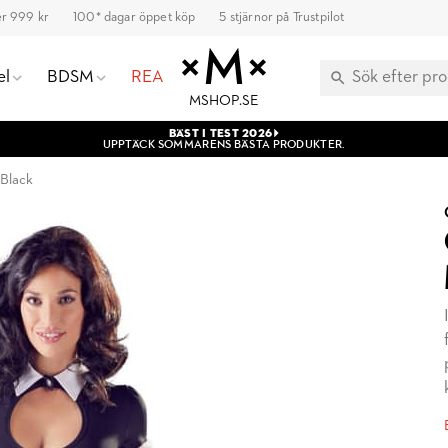
ver 999 kr
100* dagar öppet köp
5 stjärnor på Trustpilot
el
BDSM
REA
MSHOP.SE
BÄST I TEST 2026
UPPTÄCK SOMMARENS BÄSTA PRODUKTER.
 Black