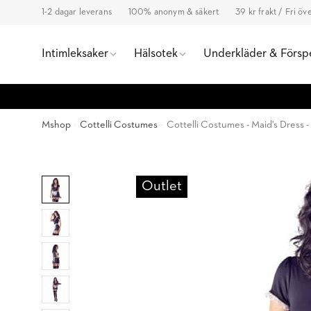
1-2 dagar leverans
100% anonym & säkert
39 kr frakt / Fri ö
Intimleksaker
Hälsotek
Underkläder & Försp
Mshop
Cottelli Costumes
Cottelli Costumes - Maid's Dress -
Outlet