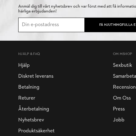
Anmäl dig till vårt nyhetsbrev och var först med att få informati
härliga erbjudanden!
FÅ NJUTNINGFULLA 
HJÄLP & FAQ
OM MSHOP
Hjälp
Sexbutik
Diskret leverans
Samarbet
Betalning
Recension
Returer
Om Oss
Återbetalning
Press
Nyhetsbrev
Jobb
Produktsäkerhet