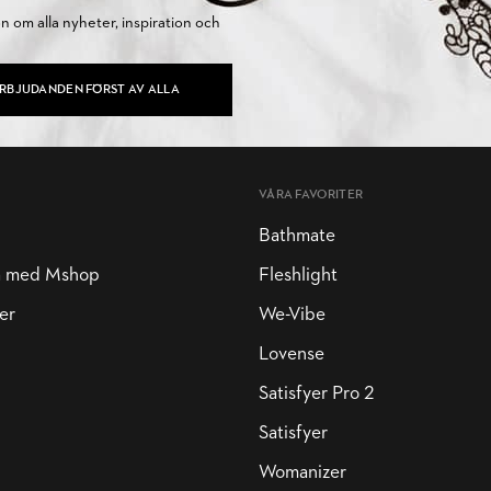
on om alla nyheter, inspiration och
ERBJUDANDEN FÖRST AV ALLA
VÅRA FAVORITER
Bathmate
a med Mshop
Fleshlight
er
We-Vibe
Lovense
Satisfyer Pro 2
Satisfyer
Womanizer