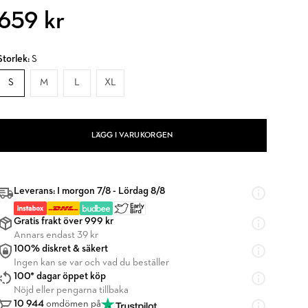
659 kr
Storlek:
S
S
M
L
XL
LÄGG I VARUKORGEN
Leverans: I morgon 7/8 - Lördag 8/8
Gratis frakt över 999 kr
Annars endast 39 kr
100% diskret & säkert
Ingen kan se var och vad du beställer
100* dagar öppet köp
Nöjd eller pengarna tillbaka
10 944
omdömen på