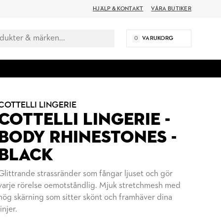
HJÄLP & KONTAKT
VÅRA BUTIKER
0
VARUKORG
COTTELLI LINGERIE
COTTELLI LINGERIE -
BODY RHINESTONES -
BLACK
Glittrande strassränder som fångar ljuset och gör
varje rörelse oemotståndlig. Mjuk stretchmesh med
hög skärning som sitter skönt och framhäver dina
linjer.