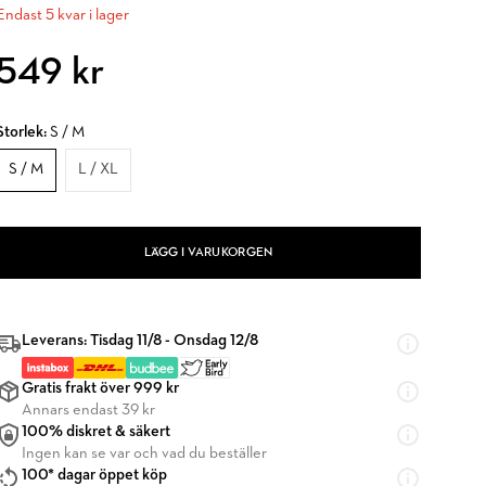
Endast 5 kvar i lager
549 kr
Storlek:
S / M
S / M
L / XL
LÄGG I VARUKORGEN
Leverans: Tisdag 11/8 - Onsdag 12/8
Gratis frakt över 999 kr
Annars endast 39 kr
100% diskret & säkert
Ingen kan se var och vad du beställer
100* dagar öppet köp