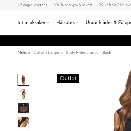
1-2 dagar leverans
100% anonym & säkert
39 kr frakt / Fri ö
Intimleksaker
Hälsotek
Underkläder & Försp
Mshop
Cottelli Lingerie - Body Rhinestones - Black
Outlet