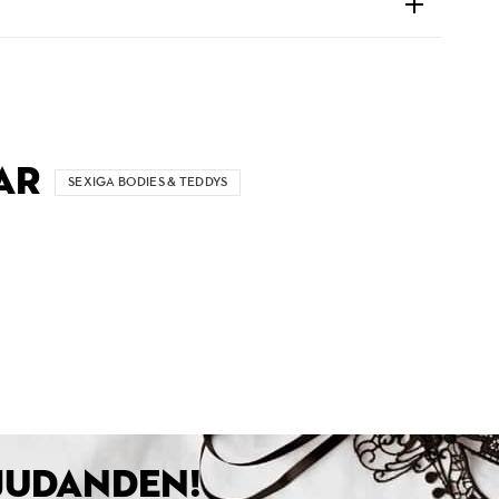
AR
SEXIGA BODIES & TEDDYS
BJUDANDEN!