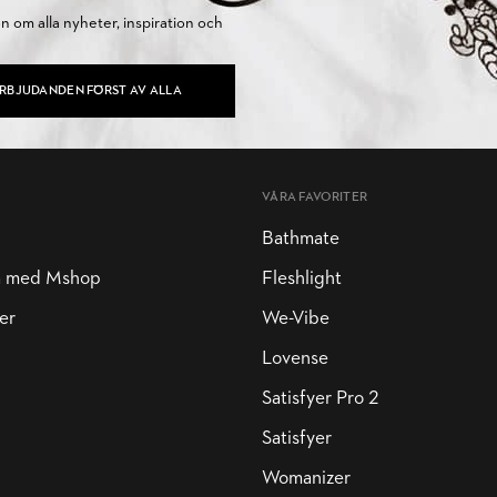
on om alla nyheter, inspiration och
ERBJUDANDEN FÖRST AV ALLA
VÅRA FAVORITER
Bathmate
a med Mshop
Fleshlight
er
We-Vibe
Lovense
Satisfyer Pro 2
Satisfyer
Womanizer