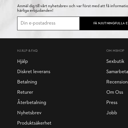
Anmäl dig till vårt nyhetsbrev och var först med att få informati
härliga erbjudanden!
FÅ NJUTNINGFULLA 
HJÄLP & FAQ
OM MSHOP
Hjälp
Sexbutik
Diskret leverans
Samarbet
Betalning
Recension
Returer
Om Oss
Återbetalning
Press
Nyhetsbrev
Jobb
Produktsäkerhet