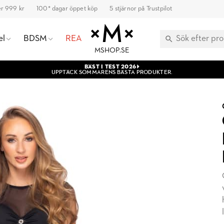
ver 999 kr
100* dagar öppet köp
5 stjärnor på Trustpilot
el
BDSM
REA
MSHOP.SE
BÄST I TEST 2026
UPPTÄCK SOMMARENS BÄSTA PRODUKTER.