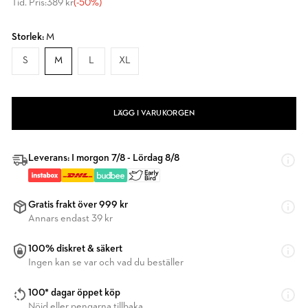
Tid. Pris:
389 kr
(-50%)
Storlek:
M
S
M
L
XL
LÄGG I VARUKORGEN
Leverans: I morgon 7/8 - Lördag 8/8
Gratis frakt över 999 kr
Annars endast 39 kr
100% diskret & säkert
Ingen kan se var och vad du beställer
100* dagar öppet köp
Nöjd eller pengarna tillbaka