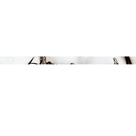
Endast 5 kvar i lager
194 kr
-50%
LÄGG I VARUKORGEN
FÅ INSPIRATION &
ERBJUDANDEN!