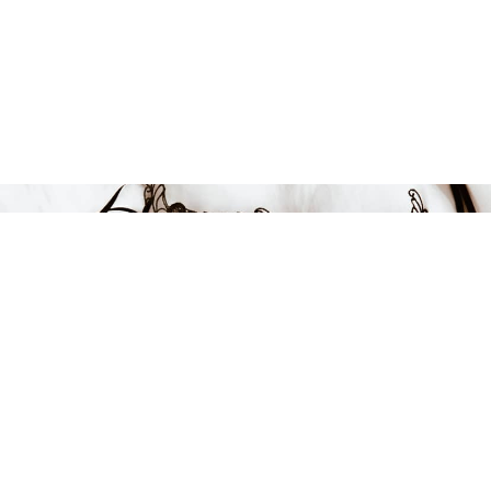
Endast 2 kvar i lager
599 kr
LÄGG I VARUKORGEN
FÅ INSPIRATION &
ERBJUDANDEN!
Anmäl dig till vårt nyhetsbrev och var först med att få information