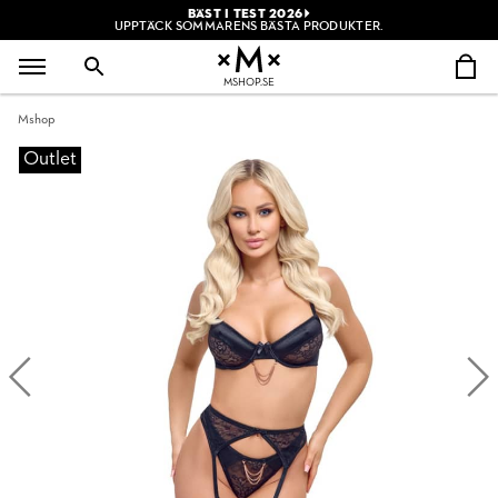
BÄST I TEST 2026
UPPTÄCK SOMMARENS BÄSTA PRODUKTER.
MSHOP.SE
Mshop
Outlet