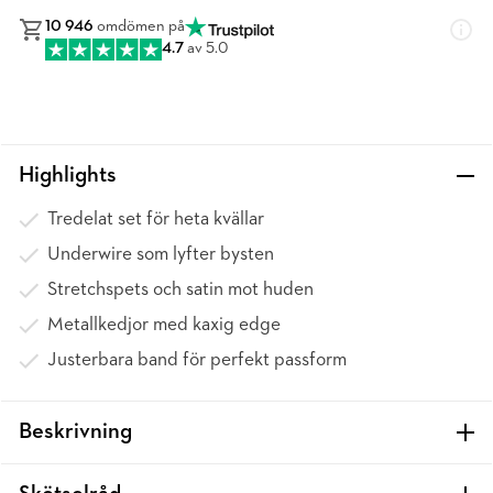
10 946
omdömen på
4.7
av 5.0
Highlights
Tredelat set för heta kvällar
Underwire som lyfter bysten
Stretchspets och satin mot huden
Metallkedjor med kaxig edge
Justerbara band för perfekt passform
Beskrivning