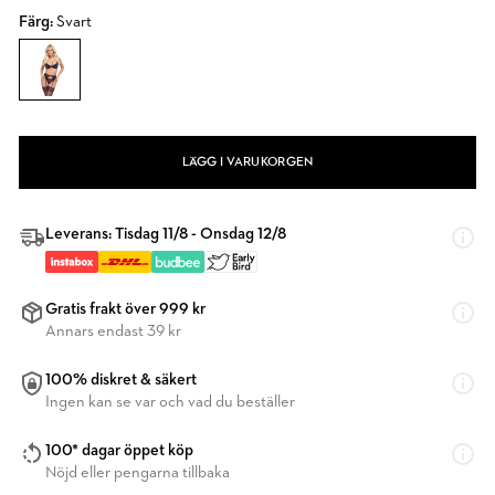
Färg:
Svart
LÄGG I VARUKORGEN
Leverans: Tisdag 11/8 - Onsdag 12/8
Gratis frakt över 999 kr
Annars endast 39 kr
100% diskret & säkert
Ingen kan se var och vad du beställer
100* dagar öppet köp
Nöjd eller pengarna tillbaka