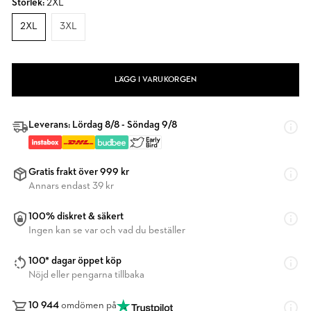
Storlek:
2XL
2XL
3XL
LÄGG I VARUKORGEN
Leverans: Lördag 8/8 - Söndag 9/8
Gratis frakt över 999 kr
Annars endast 39 kr
100% diskret & säkert
Ingen kan se var och vad du beställer
100* dagar öppet köp
Nöjd eller pengarna tillbaka
10 944
omdömen på