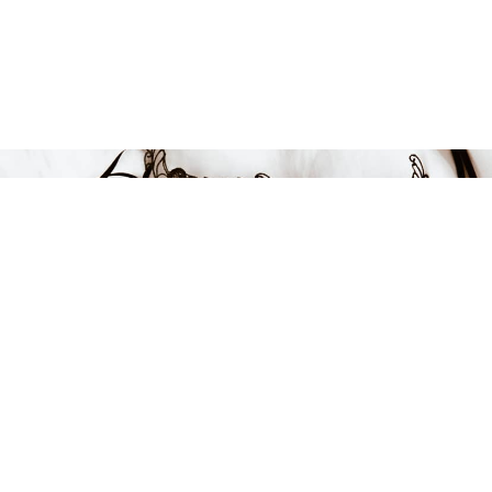
Endast 13 kvar i lager
169 kr
LÄGG I VARUKORGEN
FÅ INSPIRATION &
ERBJUDANDEN!
Anmäl dig till vårt nyhetsbrev och var först med att få information
om alla nyheter, inspiration och härliga erbjudanden!