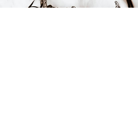
FÅ INSPIRATION &
ERBJUDANDEN!
Anmäl dig till vårt nyhetsbrev och var först med att få information
om alla nyheter, inspiration och härliga erbjudanden!
Kontakt