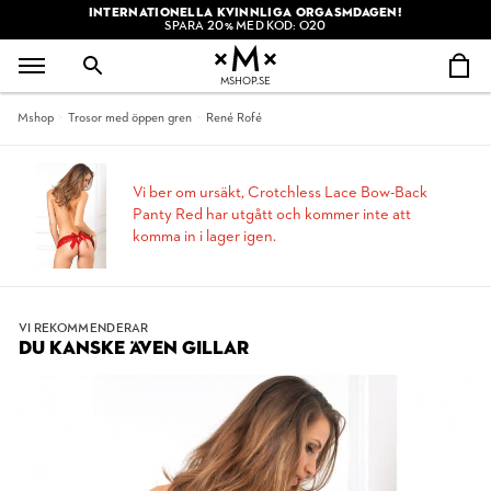
INTERNATIONELLA KVINNLIGA ORGASMDAGEN!
SPARA 20% MED KOD: O20
MSHOP.SE
Mshop
Trosor med öppen gren
René Rofé
Vi ber om ursäkt, Crotchless Lace Bow-Back
Panty Red har utgått och kommer inte att
komma in i lager igen.
VI REKOMMENDERAR
DU KANSKE ÄVEN GILLAR