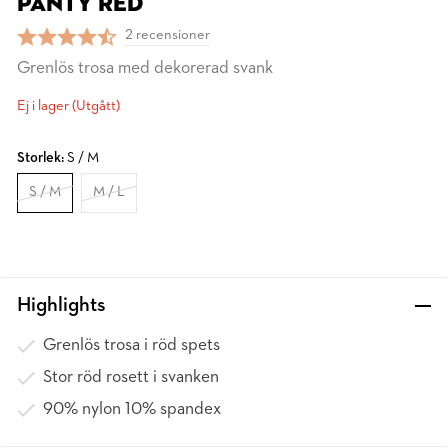
PANTY RED
2 recensioner
Grenlös trosa med dekorerad svank
Ej i lager (Utgått)
Storlek:
S / M
S / M
M / L
Highlights
Grenlös trosa i röd spets
Stor röd rosett i svanken
90% nylon 10% spandex