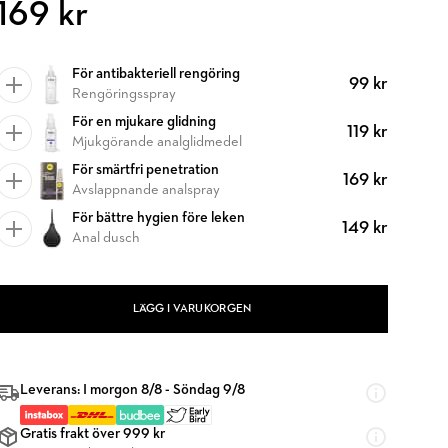
169 kr
För antibakteriell rengöring
99 kr
Rengöringsspray
För en mjukare glidning
119 kr
Mjukgörande analglidmedel
För smärtfri penetration
169 kr
Avslappnande analspray
För bättre hygien före leken
149 kr
Anal dusch
LÄGG I VARUKORGEN
Leverans: I morgon 8/8 - Söndag 9/8
Gratis frakt över 999 kr