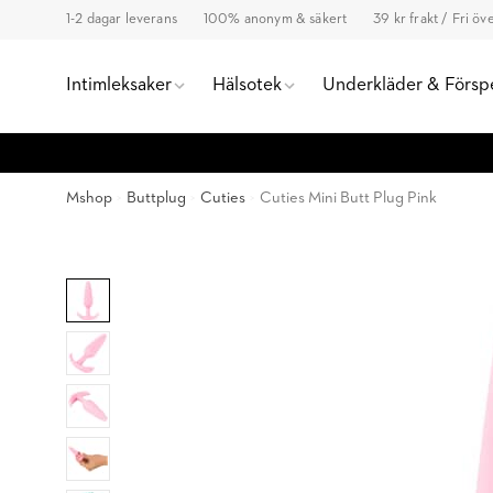
1-2 dagar leverans
100% anonym & säkert
39 kr frakt / Fri ö
Intimleksaker
Hälsotek
Underkläder & Försp
Mshop
Buttplug
Cuties
Cuties Mini Butt Plug Pink