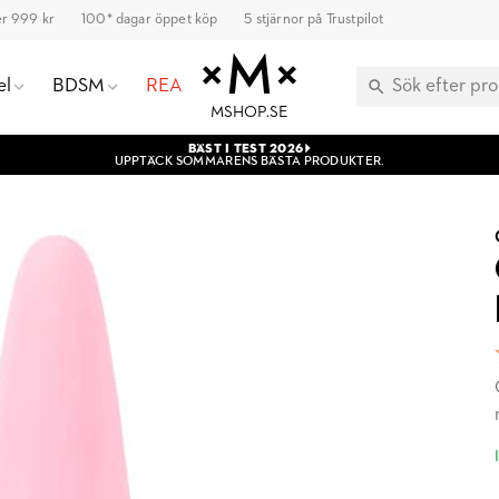
ver 999 kr
100* dagar öppet köp
5 stjärnor på Trustpilot
el
BDSM
REA
MSHOP.SE
BÄST I TEST 2026
UPPTÄCK SOMMARENS BÄSTA PRODUKTER.