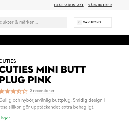
HJÄLP & KONTAKT
VÅRA BUTIKER
0
VARUKORG
CUTIES
CUTIES MINI BUTT
PLUG PINK
2 recensioner
Gullig och nybörjarvänlig buttplug. Smidig design i
rosa silikon gör upptäckandet extra behagligt.
I lager