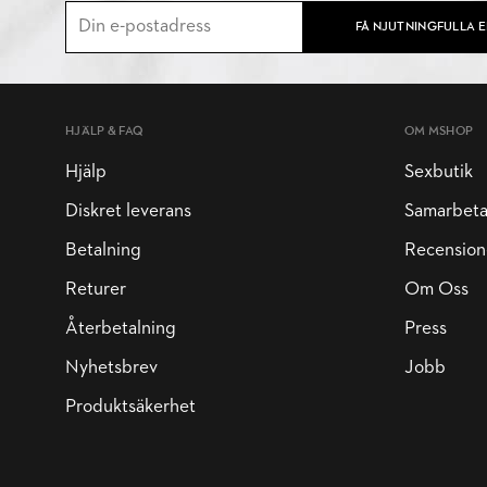
FÅ NJUTNINGFULLA 
HJÄLP & FAQ
OM MSHOP
Hjälp
Sexbutik
Diskret leverans
Samarbet
Betalning
Recension
Returer
Om Oss
Återbetalning
Press
Nyhetsbrev
Jobb
Produktsäkerhet