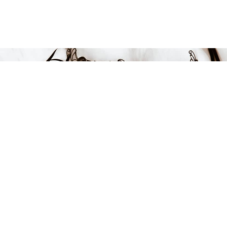
Endast 5 kvar i lager
139 kr
LÄGG I VARUKORGEN
FÅ INSPIRATION &
ERBJUDANDEN!
Anmäl dig till vårt nyhetsbrev och var först med att få information
om alla nyheter, inspiration och härliga erbjudanden!