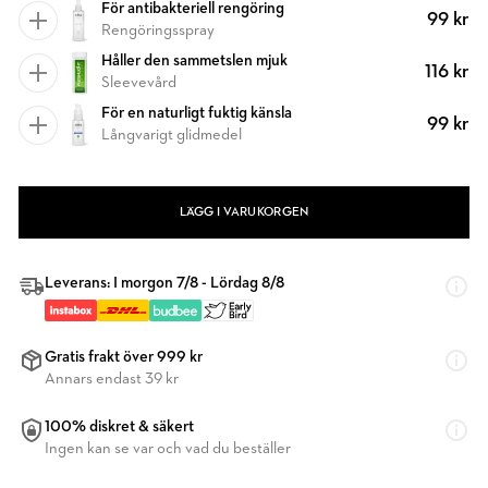
För antibakteriell rengöring
99 kr
Rengöringsspray
Håller den sammetslen mjuk
116 kr
Sleevevård
För en naturligt fuktig känsla
99 kr
Långvarigt glidmedel
LÄGG I VARUKORGEN
Leverans: I morgon 7/8 - Lördag 8/8
Gratis frakt över 999 kr
Annars endast 39 kr
100% diskret & säkert
Ingen kan se var och vad du beställer