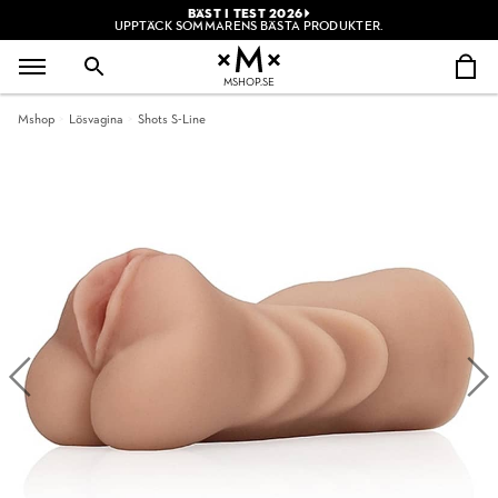
BÄST I TEST 2026
UPPTÄCK SOMMARENS BÄSTA PRODUKTER.
MSHOP.SE
Mshop
Lösvagina
Shots S-Line