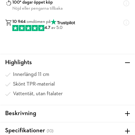
100* dagar öppet köp
Nöjd eller pengarna tillbaka
10 944
omdömen på
4.7
av 5.0
Highlights
Innerlängd 11 cm
Skönt TPR-material
Vattentät, utan ftalater
Beskrivning
Specifikationer
(10)