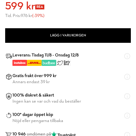
599 kr
REA
Tid. Pris:
976 kr
(-39%)
LÄGG I VARUKORGEN
Leverans: Tisdag 11/8 - Onsdag 12/8
Gratis frakt över 999 kr
Annars endast 39 kr
100% diskret & säkert
Ingen kan se var och vad du beställer
100* dagar öppet köp
Nöjd eller pengarna tillbaka
10 946
omdömen på