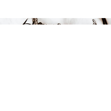
599 kr
-39%
LÄGG I VARUKORGEN
FÅ INSPIRATION &
ERBJUDANDEN!
Anmäl dig till vårt nyhetsbrev och var först med att få information
om alla nyheter, inspiration och härliga erbjudanden!