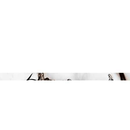
Endast 12 kvar i lager
989 kr
-50%
LÄGG I VARUKORGEN
FÅ INSPIRATION &