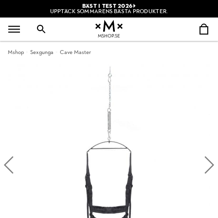
BÄST I TEST 2026
UPPTÄCK SOMMARENS BÄSTA PRODUKTER.
MSHOP.SE
Mshop
Sexgunga
Cave Master