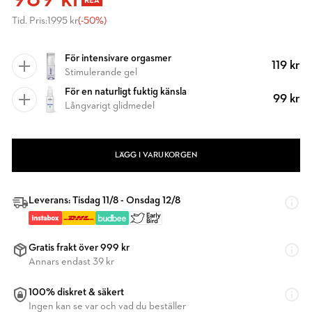
989 kr
REA
Tid. Pris:
1995 kr
(-50%)
För intensivare orgasmer
119 kr
Stimulerande gel
För en naturligt fuktig känsla
99 kr
Långvarigt glidmedel
LÄGG I VARUKORGEN
Leverans: Tisdag 11/8 - Onsdag 12/8
Gratis frakt över 999 kr
Annars endast 39 kr
100% diskret & säkert
Ingen kan se var och vad du beställer