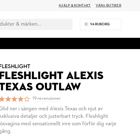
HJÄLP & KONTAKT
VÅRA BUTIKER
0
VARUKORG
FLESHLIGHT
FLESHLIGHT ALEXIS
TEXAS OUTLAW
19 recensioner
Glid ner i sängen med Alexis Texas och njut av
exklusiva detaljer och justerbart tryck. Fleshlight
lösvagina med sensationellt inre som förför dig varje
gång.