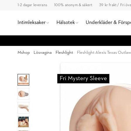
1-2 dagar leverans
100% anonym & säkert
39 kr frakt / Fri ö
Intimleksaker
Hälsotek
Underkläder & Försp
Mshop
Lösvagina
Fleshlight
Fleshlight Alexis Texas Outlaw
Fri Mystery Sleeve