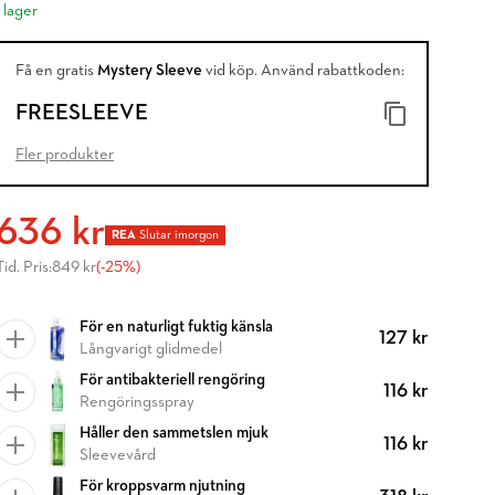
I lager
Få en gratis
Mystery Sleeve
vid köp. Använd rabattkoden:
FREESLEEVE
Fler produkter
636 kr
REA
Slutar imorgon
Tid. Pris:
849 kr
(-25%)
För en naturligt fuktig känsla
127 kr
Långvarigt glidmedel
För antibakteriell rengöring
116 kr
Rengöringsspray
Håller den sammetslen mjuk
116 kr
Sleevevård
För kroppsvarm njutning