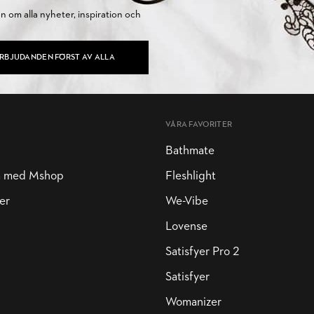
on om alla nyheter, inspiration och
ERBJUDANDEN FÖRST AV ALLA
VÅRA FAVORITER
Bathmate
a med Mshop
Fleshlight
er
We-Vibe
Lovense
Satisfyer Pro 2
Satisfyer
Womanizer