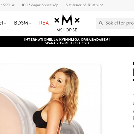
ver 999 kr
100* dagar öppet köp
5 stjärnor på Trustpilot
el
BDSM
REA
MSHOP.SE
INTERNATIONELLA KVINNLIGA ORGASMDAGEN!
SPARA 20% MED KOD: O20