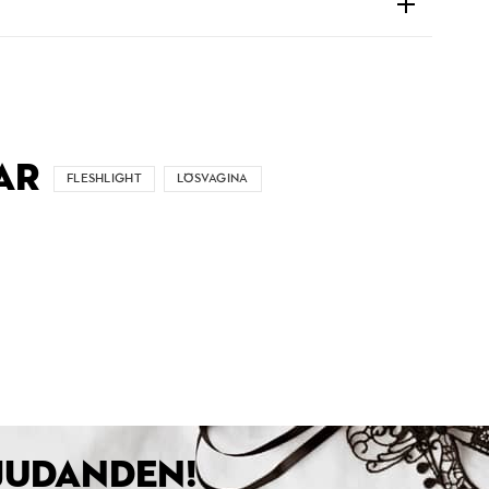
AR
FLESHLIGHT
LÖSVAGINA
BJUDANDEN!