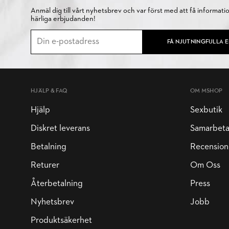
Anmäl dig till vårt nyhetsbrev och var först med att få informati
härliga erbjudanden!
FÅ NJUTNINGFULLA 
HJÄLP & FAQ
OM MSHOP
Hjälp
Sexbutik
Diskret leverans
Samarbet
Betalning
Recension
Returer
Om Oss
Återbetalning
Press
Nyhetsbrev
Jobb
Produktsäkerhet