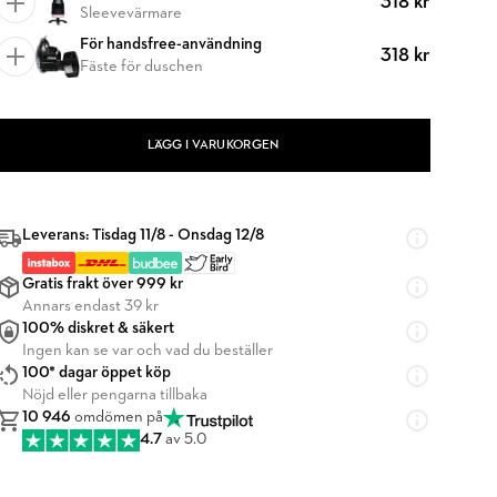
318 kr
Sleevevärmare
För handsfree-användning
318 kr
Fäste för duschen
LÄGG I VARUKORGEN
Leverans: Tisdag 11/8 - Onsdag 12/8
Gratis frakt över 999 kr
Annars endast 39 kr
100% diskret & säkert
Ingen kan se var och vad du beställer
100* dagar öppet köp
Nöjd eller pengarna tillbaka
10 946
omdömen på
4.7
av 5.0