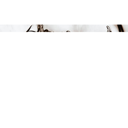
Endast 13 kvar i lager
849 kr
-15%
LÄGG I VARUKORGEN
FÅ INSPIRATION &
ERBJUDANDEN!
Anmäl dig till vårt nyhetsbrev och var först med att få information
om alla nyheter, inspiration och härliga erbjudanden!