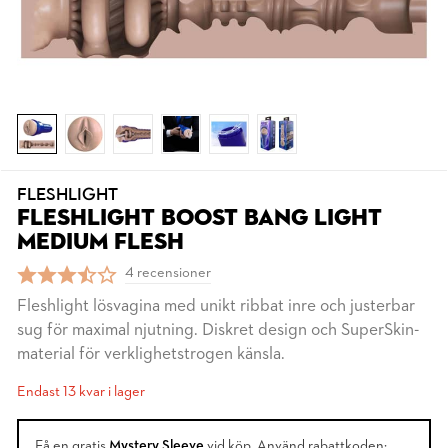
FLESHLIGHT
FLESHLIGHT BOOST BANG LIGHT
MEDIUM FLESH
4 recensioner
Fleshlight lösvagina med unikt ribbat inre och justerbar
sug för maximal njutning. Diskret design och SuperSkin-
material för verklighetstrogen känsla.
Endast 13 kvar i lager
Få en gratis
Mystery Sleeve
vid köp. Använd rabattkoden: