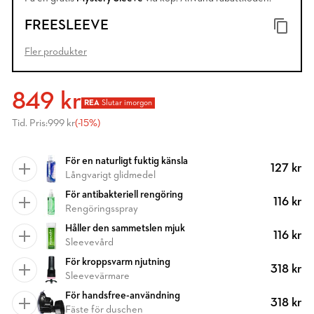
FREESLEEVE
Fler produkter
849 kr
REA
Slutar imorgon
Tid. Pris:
999 kr
(-15%)
För en naturligt fuktig känsla
127 kr
Långvarigt glidmedel
För antibakteriell rengöring
116 kr
Rengöringsspray
Håller den sammetslen mjuk
116 kr
Sleevevård
För kroppsvarm njutning
318 kr
Sleevevärmare
För handsfree-användning
318 kr
Fäste för duschen