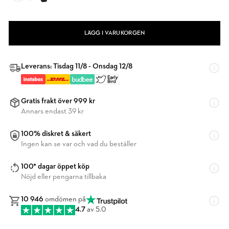
LÄGG I VARUKORGEN
Leverans: Tisdag 11/8 - Onsdag 12/8
Gratis frakt över 999 kr
Annars endast 39 kr
100% diskret & säkert
Ingen kan se var och vad du beställer
100* dagar öppet köp
Nöjd eller pengarna tillbaka
10 946
omdömen på
4.7
av 5.0