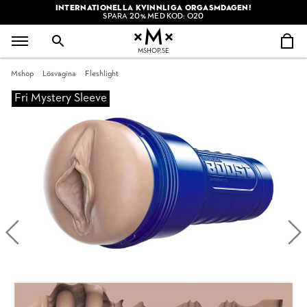
INTERNATIONELLA KVINNLIGA ORGASMDAGEN!
SPARA 20% MED KOD: O20
MSHOP.SE
Mshop
Lösvagina
Fleshlight
Fri Mystery Sleeve