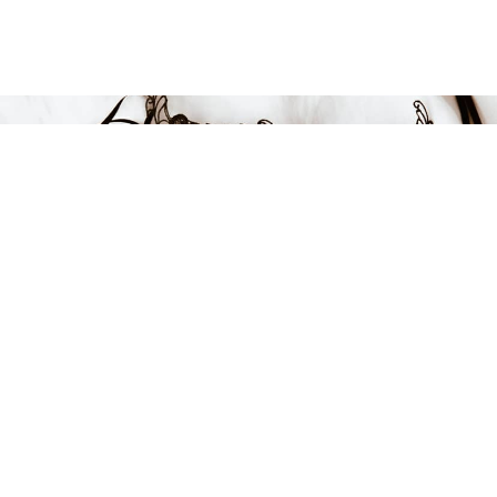
Endast 13 kvar i lager
849 kr
-15%
LÄGG I VARUKORGEN
FÅ INSPIRATION &
ERBJUDANDEN!
Anmäl dig till vårt nyhetsbrev och var först med att få information
om alla nyheter, inspiration och härliga erbjudanden!