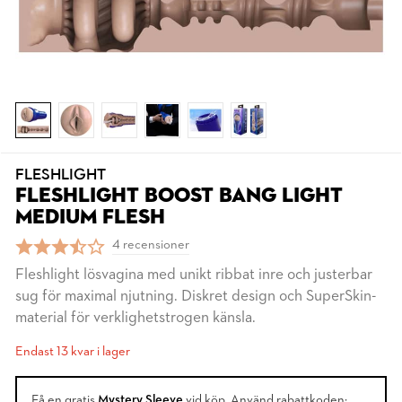
FLESHLIGHT
FLESHLIGHT BOOST BANG LIGHT
MEDIUM FLESH
4 recensioner
Fleshlight lösvagina med unikt ribbat inre och justerbar
sug för maximal njutning. Diskret design och SuperSkin-
material för verklighetstrogen känsla.
Endast 13 kvar i lager
Få en gratis
Mystery Sleeve
vid köp. Använd rabattkoden: