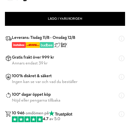
LÄGG I VARUKORGEN
Leverans: Tisdag 11/8 - Onsdag 12/8
Gratis frakt över 999 kr
Annars endast 39 kr
100% diskret & säkert
Ingen kan se var och vad du beställer
100* dagar öppet köp
Nöjd eller pengarna tillbaka
10 946
omdömen på
4.7
av 5.0