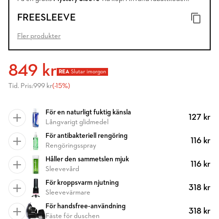
FREESLEEVE
Fler produkter
849 kr
REA
Slutar imorgon
Tid. Pris:
999 kr
(-15%)
För en naturligt fuktig känsla
127 kr
Långvarigt glidmedel
För antibakteriell rengöring
116 kr
Rengöringsspray
Håller den sammetslen mjuk
116 kr
Sleevevård
För kroppsvarm njutning
318 kr
Sleevevärmare
För handsfree-användning
318 kr
Fäste för duschen