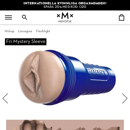
INTERNATIONELLA KVINNLIGA ORGASMDAGEN!
SPARA 20% MED KOD: O20
MSHOP.SE
Mshop
Lösvagina
Fleshlight
Fri Mystery Sleeve