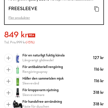
FREESLEEVE
Fler produkter
849 kr
REA
Tid. Pris:
999 kr
(-15%)
För en naturligt fuktig känsla
127 kr
Långvarigt glidmedel
För antibakteriell rengöring
116 kr
Rengöringsspray
Håller den sammetslen mjuk
116 kr
Sleevevård
För kroppsvarm njutning
318 kr
Sleevevärmare
För handsfree-användning
318 kr
Fäste för duschen