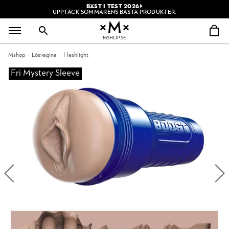
BÄST I TEST 2026
UPPTÄCK SOMMARENS BÄSTA PRODUKTER.
MSHOP.SE
Mshop
Lösvagina
Fleshlight
Fri Mystery Sleeve