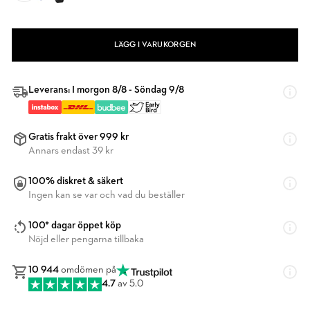
LÄGG I VARUKORGEN
Leverans: I morgon 8/8 - Söndag 9/8
Gratis frakt över 999 kr
Annars endast 39 kr
100% diskret & säkert
Ingen kan se var och vad du beställer
100* dagar öppet köp
Nöjd eller pengarna tillbaka
10 944
omdömen på
4.7
av 5.0