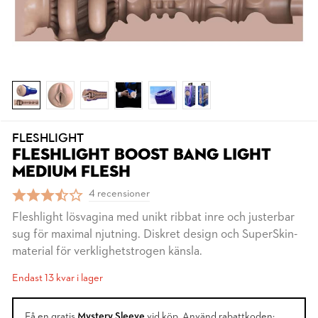
FLESHLIGHT
FLESHLIGHT BOOST BANG LIGHT
MEDIUM FLESH
4 recensioner
Fleshlight lösvagina med unikt ribbat inre och justerbar
sug för maximal njutning. Diskret design och SuperSkin-
material för verklighetstrogen känsla.
Endast 13 kvar i lager
Få en gratis
Mystery Sleeve
vid köp. Använd rabattkoden: