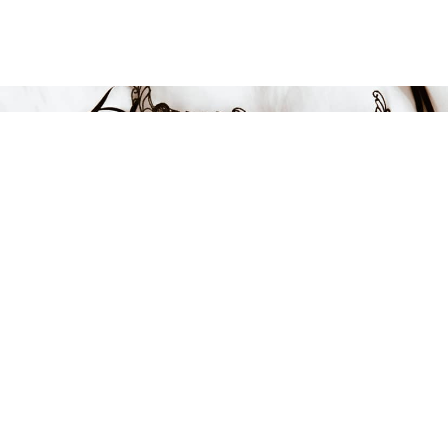
Endast 13 kvar i lager
849 kr
-15%
LÄGG I VARUKORGEN
FÅ INSPIRATION &
ERBJUDANDEN!
Anmäl dig till vårt nyhetsbrev och var först med att få information
om alla nyheter, inspiration och härliga erbjudanden!