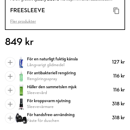
FREESLEEVE
Fler produkter
849 kr
För en naturligt fuktig känsla
127 kr
Långvarigt glidmedel
För antibakteriell rengöring
116 kr
Rengöringsspray
Håller den sammetslen mjuk
116 kr
Sleevevård
För kroppsvarm njutning
318 kr
Sleevevärmare
För handsfree-användning
318 kr
Fäste för duschen