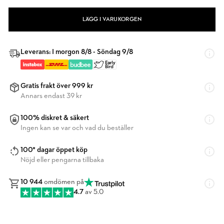
LÄGG I VARUKORGEN
Leverans: I morgon 8/8 - Söndag 9/8
Gratis frakt över 999 kr
Annars endast 39 kr
100% diskret & säkert
Ingen kan se var och vad du beställer
100* dagar öppet köp
Nöjd eller pengarna tillbaka
10 944
omdömen på
4.7
av 5.0