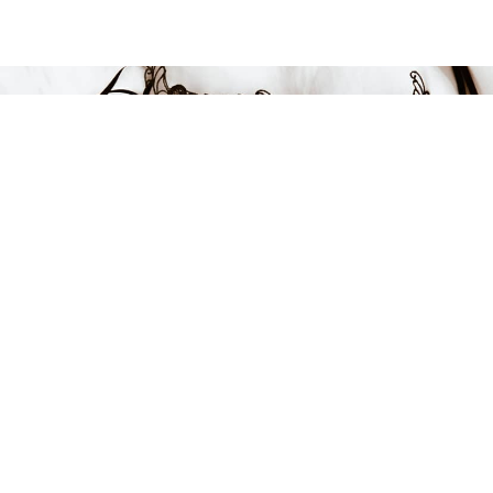
849 kr
LÄGG I VARUKORGEN
FÅ INSPIRATION &
ERBJUDANDEN!
Anmäl dig till vårt nyhetsbrev och var först med att få information
om alla nyheter, inspiration och härliga erbjudanden!