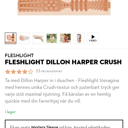
VIDEO
FLESHLIGHT
FLESHLIGHT DILLON HARPER CRUSH
23 recensioner
Ta med Dillon Harper in i duschen - Fleshlight lösvagina
med hennes unika Crush-textur och justerbart tryck ger
varje stöt maximal njutning. Få känslan av en hemlig
quickie med din favorittjej när du vill.
I lager
Få en gratis
Mystery Sleeve
vid köp. Använd rabattkoden: