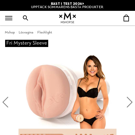
BÄST I TEST 2026
UPPTÄCK SOMMARENS BÄSTA PRODUKTER.
MSHOP.SE
Mshop
Lösvagina
Fleshlight
Fri Mystery Sleeve