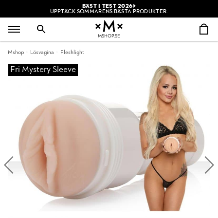
BÄST I TEST 2026
UPPTÄCK SOMMARENS BÄSTA PRODUKTER.
MSHOP.SE
Mshop
Lösvagina
Fleshlight
Fri Mystery Sleeve