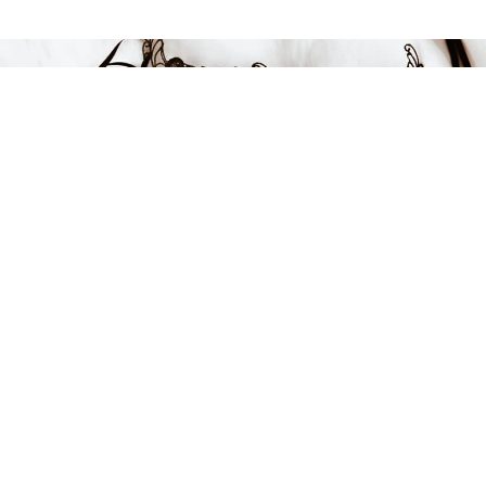
849 kr
LÄGG I VARUKORGEN
FÅ INSPIRATION &
ERBJUDANDEN!
Anmäl dig till vårt nyhetsbrev och var först med att få information
om alla nyheter, inspiration och härliga erbjudanden!
Kontakt