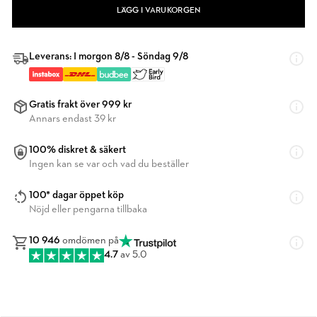
LÄGG I VARUKORGEN
Leverans: I morgon 8/8 - Söndag 9/8
Gratis frakt över 999 kr
Annars endast 39 kr
100% diskret & säkert
Ingen kan se var och vad du beställer
100* dagar öppet köp
Nöjd eller pengarna tillbaka
10 946
omdömen på
4.7
av 5.0