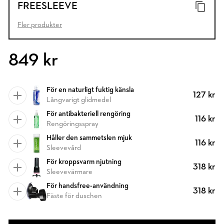
FREESLEEVE
Fler produkter
849 kr
För en naturligt fuktig känsla
127 kr
Långvarigt glidmedel
För antibakteriell rengöring
116 kr
Rengöringsspray
Håller den sammetslen mjuk
116 kr
Sleevevård
För kroppsvarm njutning
318 kr
Sleevevärmare
För handsfree-användning
318 kr
Fäste för duschen