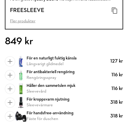
FREESLEEVE
Fler produkter
849 kr
För en naturligt fuktig känsla
127 kr
Långvarigt glidmedel
För antibakteriell rengöring
116 kr
Rengöringsspray
Håller den sammetslen mjuk
116 kr
Sleevevård
För kroppsvarm njutning
318 kr
Sleevevärmare
För handsfree-användning
318 kr
Fäste för duschen