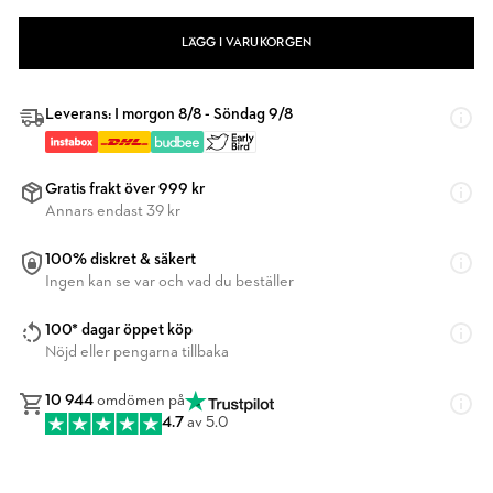
LÄGG I VARUKORGEN
Leverans: I morgon 8/8 - Söndag 9/8
Gratis frakt över 999 kr
Annars endast 39 kr
100% diskret & säkert
Ingen kan se var och vad du beställer
100* dagar öppet köp
Nöjd eller pengarna tillbaka
10 944
omdömen på
4.7
av 5.0