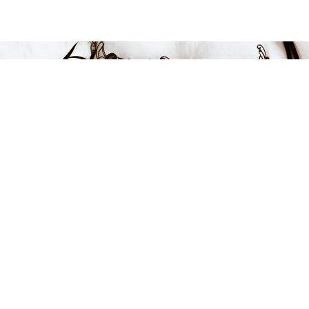
849 kr
LÄGG I VARUKORGEN
FÅ INSPIRATION &
ERBJUDANDEN!
Anmäl dig till vårt nyhetsbrev och var först med att få information
om alla nyheter, inspiration och härliga erbjudanden!