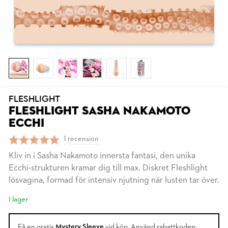
FLESHLIGHT
FLESHLIGHT SASHA NAKAMOTO
ECCHI
1 recension
Kliv in i Sasha Nakamoto innersta fantasi, den unika
Ecchi-strukturen kramar dig till max. Diskret Fleshlight
lösvagina, formad för intensiv njutning när lusten tar över.
I lager
Få en gratis
Mystery Sleeve
vid köp. Använd rabattkoden: