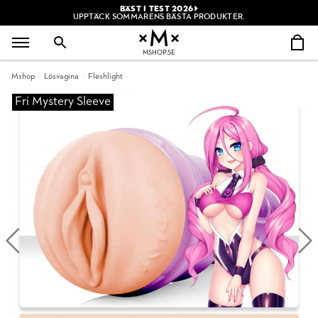
BÄST I TEST 2026
UPPTÄCK SOMMARENS BÄSTA PRODUKTER.
MSHOP.SE
Mshop
Lösvagina
Fleshlight
Fri Mystery Sleeve