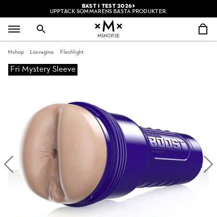
BÄST I TEST 2026
UPPTÄCK SOMMARENS BÄSTA PRODUKTER.
MSHOP.SE
Mshop
Lösvagina
Fleshlight
Fri Mystery Sleeve