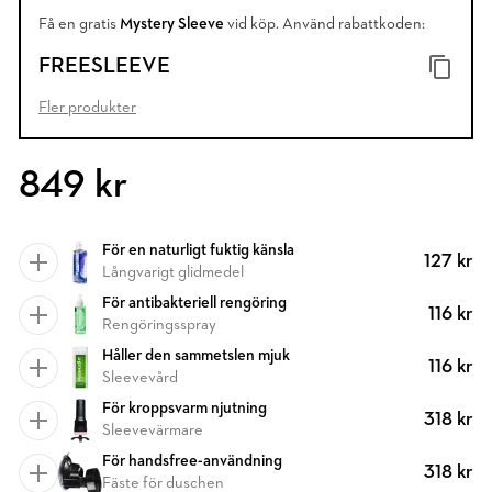
Få en gratis
Mystery Sleeve
vid köp. Använd rabattkoden:
FREESLEEVE
Fler produkter
849 kr
För en naturligt fuktig känsla
127 kr
Långvarigt glidmedel
För antibakteriell rengöring
116 kr
Rengöringsspray
Håller den sammetslen mjuk
116 kr
Sleevevård
För kroppsvarm njutning
318 kr
Sleevevärmare
För handsfree-användning
318 kr
Fäste för duschen