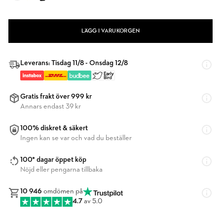
LÄGG I VARUKORGEN
Leverans: Tisdag 11/8 - Onsdag 12/8
Gratis frakt över 999 kr
Annars endast 39 kr
100% diskret & säkert
Ingen kan se var och vad du beställer
100* dagar öppet köp
Nöjd eller pengarna tillbaka
10 946
omdömen på
4.7
av 5.0