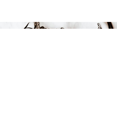
Endast 7 kvar i lager
849 kr
LÄGG I VARUKORGEN
FÅ INSPIRATION &
ERBJUDANDEN!
Anmäl dig till vårt nyhetsbrev och var först med att få information
om alla nyheter, inspiration och härliga erbjudanden!