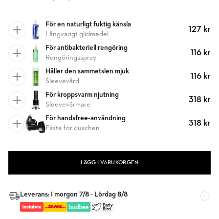
För en naturligt fuktig känsla
127 kr
Långvarigt glidmedel
För antibakteriell rengöring
116 kr
Rengöringsspray
Håller den sammetslen mjuk
116 kr
Sleevevård
För kroppsvarm njutning
318 kr
Sleevevärmare
För handsfree-användning
318 kr
Fäste för duschen
LÄGG I VARUKORGEN
Leverans: I morgon 7/8 - Lördag 8/8