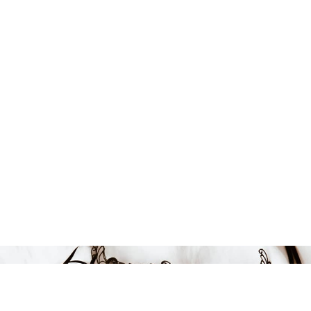
Endast 5 kvar i lager
743 kr
-10%
LÄGG I VARUKORGEN