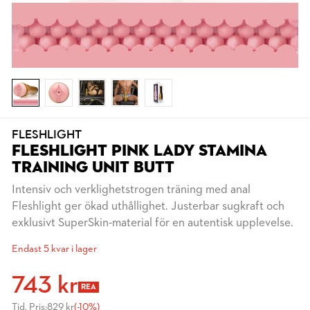
FLESHLIGHT
FLESHLIGHT PINK LADY STAMINA
TRAINING UNIT BUTT
Intensiv och verklighetstrogen träning med anal
Fleshlight ger ökad uthållighet. Justerbar sugkraft och
exklusivt SuperSkin-material för en autentisk upplevelse.
Endast 5 kvar i lager
743 kr
REA
Tid. Pris:
829 kr
(-10%)