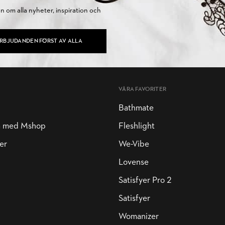
on om alla nyheter, inspiration och
ERBJUDANDEN FÖRST AV ALLA
VÅRA FAVORITER
Bathmate
a med Mshop
Fleshlight
er
We-Vibe
Lovense
Satisfyer Pro 2
Satisfyer
Womanizer