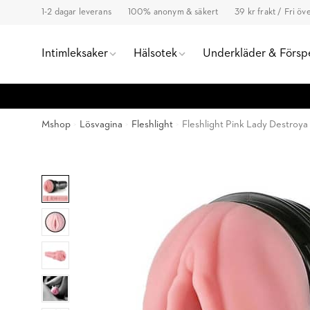
1-2 dagar leverans
100% anonym & säkert
39 kr frakt / Fri ö
Intimleksaker
Hälsotek
Underkläder & Försp
Mshop
Lösvagina
Fleshlight
Fleshlight Pink Lady Destroya