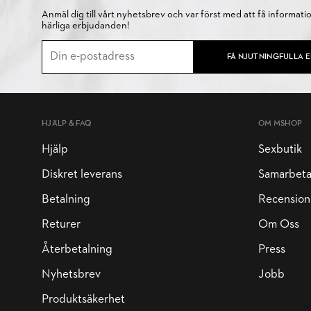
Anmäl dig till vårt nyhetsbrev och var först med att få informati
härliga erbjudanden!
FÅ NJUTNINGFULLA 
HJÄLP & FAQ
OM MSHOP
Hjälp
Sexbutik
Diskret leverans
Samarbet
Betalning
Recension
Returer
Om Oss
Återbetalning
Press
Nyhetsbrev
Jobb
Produktsäkerhet