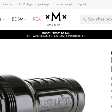
ver 999 kr
100* dagar öppet köp
5 stjärnor på Trustpilot
el
BDSM
REA
MSHOP.SE
BÄST I TEST 2026
UPPTÄCK SOMMARENS BÄSTA PRODUKTER.