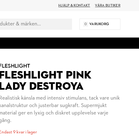
HJÄLP & KONTAKT
VÅRA BUTIKER
0
VARUKORG
FLESHLIGHT
FLESHLIGHT PINK
LADY DESTROYA
Realistisk känsla med intensiv stimulans, tack vare unik
kanalstruktur och justerbar sugkraft. Supermjukt
material ger en lyxig och diskret upplevelse varje
gång.
Endast 9 kvar i lager