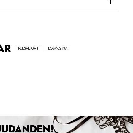
AR
FLESHLIGHT
LÖSVAGINA
BJUDANDEN!