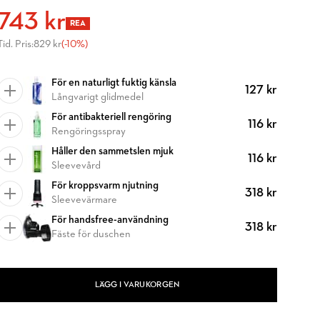
743 kr
REA
Tid. Pris:
829 kr
(-10%)
För en naturligt fuktig känsla
127 kr
Långvarigt glidmedel
För antibakteriell rengöring
116 kr
Rengöringsspray
Håller den sammetslen mjuk
116 kr
Sleevevård
För kroppsvarm njutning
318 kr
Sleevevärmare
För handsfree-användning
318 kr
Fäste för duschen
LÄGG I VARUKORGEN