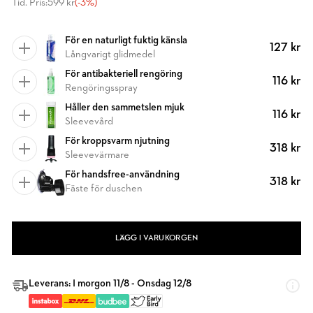
Tid. Pris:
599 kr
(-3%)
För en naturligt fuktig känsla
127 kr
Långvarigt glidmedel
För antibakteriell rengöring
116 kr
Rengöringsspray
Håller den sammetslen mjuk
116 kr
Sleevevård
För kroppsvarm njutning
318 kr
Sleevevärmare
För handsfree-användning
318 kr
Fäste för duschen
LÄGG I VARUKORGEN
Leverans: I morgon 11/8 - Onsdag 12/8