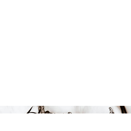
Endast 15 kvar i lager
584 kr
-3%
LÄGG I VARUKORGEN