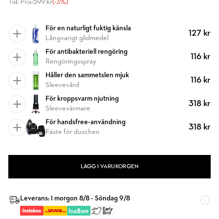
Tid. Pris:
599 kr
(-3%)
För en naturligt fuktig känsla
127 kr
Långvarigt glidmedel
För antibakteriell rengöring
116 kr
Rengöringsspray
Håller den sammetslen mjuk
116 kr
Sleevevård
För kroppsvarm njutning
318 kr
Sleevevärmare
För handsfree-användning
318 kr
Fäste för duschen
LÄGG I VARUKORGEN
Leverans: I morgon 8/8 - Söndag 9/8