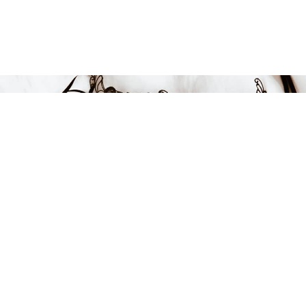
Endast 6 kvar i lager
636 kr
-25%
LÄGG I VARUKORGEN
FÅ INSPIRATION &
ERBJUDANDEN!
Anmäl dig till vårt nyhetsbrev och var först med att få information
om alla nyheter, inspiration och härliga erbjudanden!