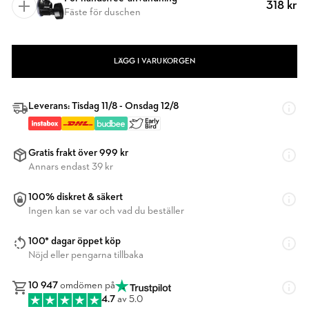
318 kr
Fäste för duschen
LÄGG I VARUKORGEN
Leverans: Tisdag 11/8 - Onsdag 12/8
Gratis frakt över 999 kr
Annars endast 39 kr
100% diskret & säkert
Ingen kan se var och vad du beställer
100* dagar öppet köp
Nöjd eller pengarna tillbaka
10 947
omdömen på
4.7
av 5.0