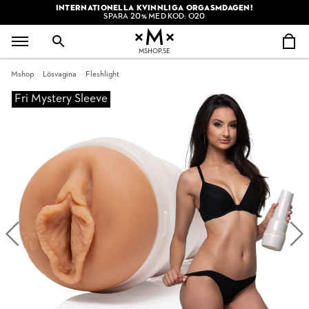
INTERNATIONELLA KVINNLIGA ORGASMDAGEN!
SPARA 20% MED KOD: O20
MSHOP.SE
Mshop
Lösvagina
Fleshlight
Fri Mystery Sleeve