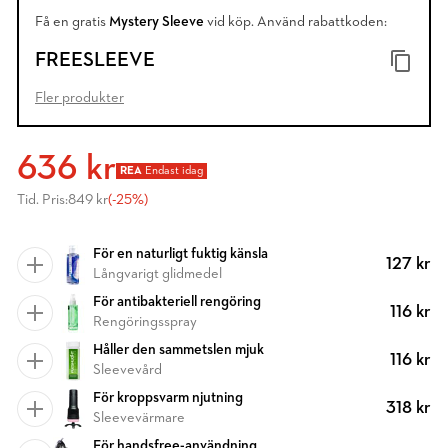
Få en gratis
Mystery Sleeve
vid köp. Använd rabattkoden:
FREESLEEVE
Fler produkter
636 kr
REA
Endast idag
Tid. Pris:
849 kr
(-25%)
För en naturligt fuktig känsla
127 kr
Långvarigt glidmedel
För antibakteriell rengöring
116 kr
Rengöringsspray
Håller den sammetslen mjuk
116 kr
Sleevevård
För kroppsvarm njutning
318 kr
Sleevevärmare
För handsfree-användning