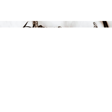
Endast 13 kvar i lager
849 kr
LÄGG I VARUKORGEN
FÅ INSPIRATION &
ERBJUDANDEN!
Anmäl dig till vårt nyhetsbrev och var först med att få information
om alla nyheter, inspiration och härliga erbjudanden!