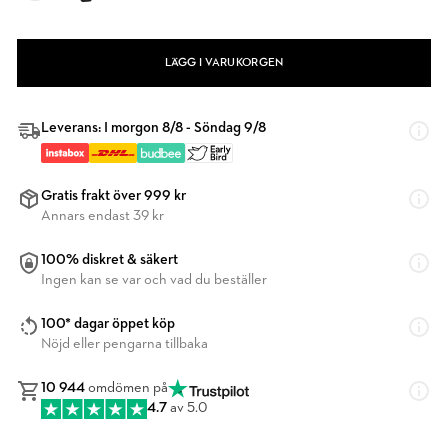
LÄGG I VARUKORGEN
Leverans: I morgon 8/8 - Söndag 9/8
Gratis frakt över 999 kr
Annars endast 39 kr
100% diskret & säkert
Ingen kan se var och vad du beställer
100* dagar öppet köp
Nöjd eller pengarna tillbaka
10 944
omdömen på
4.7
av 5.0