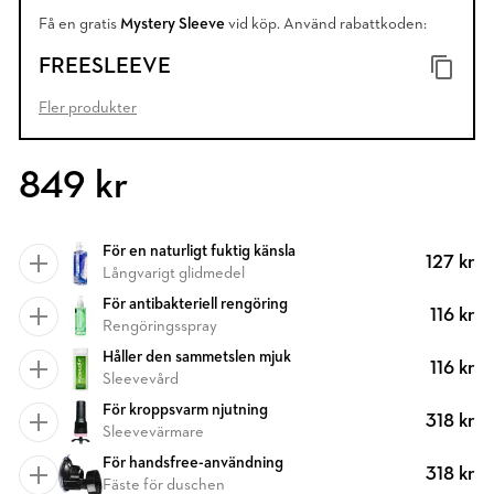
Få en gratis
Mystery Sleeve
vid köp. Använd rabattkoden:
FREESLEEVE
Fler produkter
849 kr
För en naturligt fuktig känsla
127 kr
Långvarigt glidmedel
För antibakteriell rengöring
116 kr
Rengöringsspray
Håller den sammetslen mjuk
116 kr
Sleevevård
För kroppsvarm njutning
318 kr
Sleevevärmare
För handsfree-användning
318 kr
Fäste för duschen