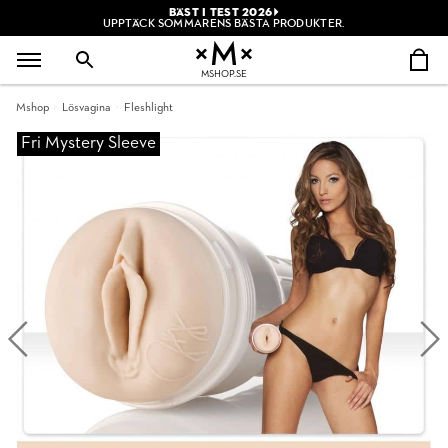
BÄST I TEST 2026
UPPTÄCK SOMMARENS BÄSTA PRODUKTER.
MSHOP.SE
Mshop
Lösvagina
Fleshlight
Fri Mystery Sleeve