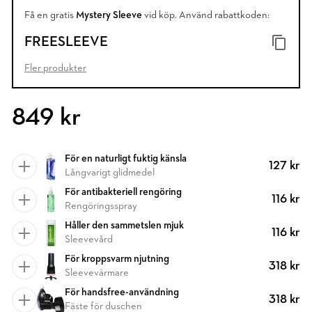
Få en gratis
Mystery Sleeve
vid köp. Använd rabattkoden:
FREESLEEVE
Fler produkter
849 kr
För en naturligt fuktig känsla
127 kr
Långvarigt glidmedel
För antibakteriell rengöring
116 kr
Rengöringsspray
Håller den sammetslen mjuk
116 kr
Sleevevård
För kroppsvarm njutning
318 kr
Sleevevärmare
För handsfree-användning
318 kr
Fäste för duschen