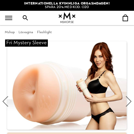
INTERNATIONELLA KVINNLIGA ORGASMDAGEN!
SPARA 20% MED KOD: O20
MSHOP.SE
Mshop
Lösvagina
Fleshlight
Fri Mystery Sleeve