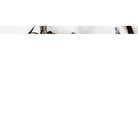
Endast 7 kvar i lager
849 kr
LÄGG I VARUKORGEN
FÅ INSPIRATION &
ERBJUDANDEN!
Anmäl dig till vårt nyhetsbrev och var först med att få information
om alla nyheter, inspiration och härliga erbjudanden!