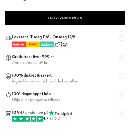
LÄGG I VARUKORGEN
Leverans: Tisdag 11/8 - Onsdag 12/8
Gratis frakt över 999 kr
Annars endast 39 kr
100% diskret & säkert
Ingen kan se var och vad du beställer
100* dagar öppet köp
Nöjd eller pengarna tillbaka
10 947
omdömen på
4.7
av 5.0