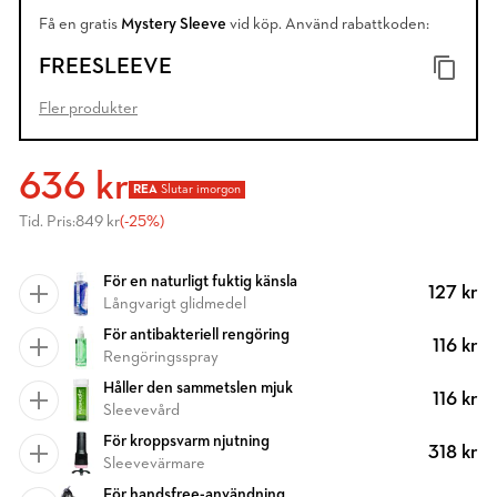
Få en gratis
Mystery Sleeve
vid köp. Använd rabattkoden:
FREESLEEVE
Fler produkter
636 kr
REA
Slutar imorgon
Tid. Pris:
849 kr
(-25%)
För en naturligt fuktig känsla
127 kr
Långvarigt glidmedel
För antibakteriell rengöring
116 kr
Rengöringsspray
Håller den sammetslen mjuk
116 kr
Sleevevård
För kroppsvarm njutning
318 kr
Sleevevärmare
För handsfree-användning