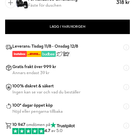
318 kr
Fäste för duschen
LÄGG I VARUKORGEN
Leverans: Tisdag 11/8 - Onsdag 12/8
Gratis frakt över 999 kr
Annars endast 39 kr
100% diskret & säkert
Ingen kan se var och vad du beställer
100* dagar öppet köp
Nöjd eller pengarna tillbaka
10 947
omdömen på
4.7
av 5.0