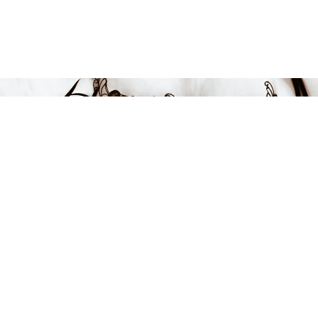
Endast 8 kvar i lager
636 kr
-25%
LÄGG I VARUKORGEN
FÅ INSPIRATION &
ERBJUDANDEN!
Anmäl dig till vårt nyhetsbrev och var först med att få information
om alla nyheter, inspiration och härliga erbjudanden!