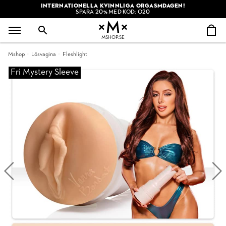
INTERNATIONELLA KVINNLIGA ORGASMDAGEN!
SPARA 20% MED KOD: O20
MSHOP.SE
Mshop
Lösvagina
Fleshlight
Fri Mystery Sleeve