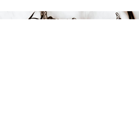
Endast 11 kvar i lager
849 kr
LÄGG I VARUKORGEN
FÅ INSPIRATION &
ERBJUDANDEN!
Anmäl dig till vårt nyhetsbrev och var först med att få information
om alla nyheter, inspiration och härliga erbjudanden!
Kontakt