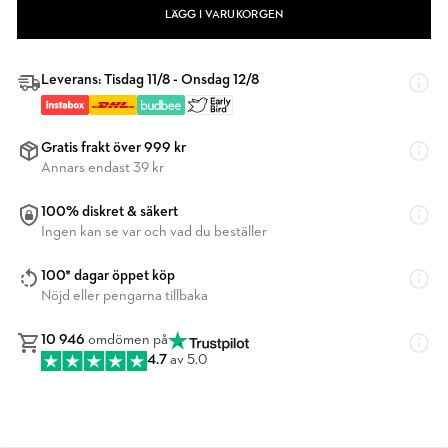
LÄGG I VARUKORGEN
Leverans: Tisdag 11/8 - Onsdag 12/8
Gratis frakt över 999 kr
Annars endast 39 kr
100% diskret & säkert
Ingen kan se var och vad du beställer
100* dagar öppet köp
Nöjd eller pengarna tillbaka
10 946
omdömen på
4.7
av 5.0