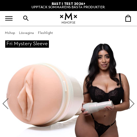
BÄST I TEST 2026
UPPTÄCK SOMMARENS BÄSTA PRODUKTER.
MSHOP.SE
Mshop
Lösvagina
Fleshlight
Fri Mystery Sleeve