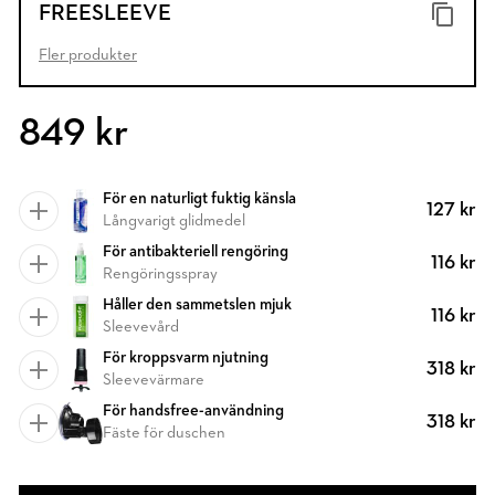
FREESLEEVE
Fler produkter
849 kr
För en naturligt fuktig känsla
127 kr
Långvarigt glidmedel
För antibakteriell rengöring
116 kr
Rengöringsspray
Håller den sammetslen mjuk
116 kr
Sleevevård
För kroppsvarm njutning
318 kr
Sleevevärmare
För handsfree-användning
318 kr
Fäste för duschen