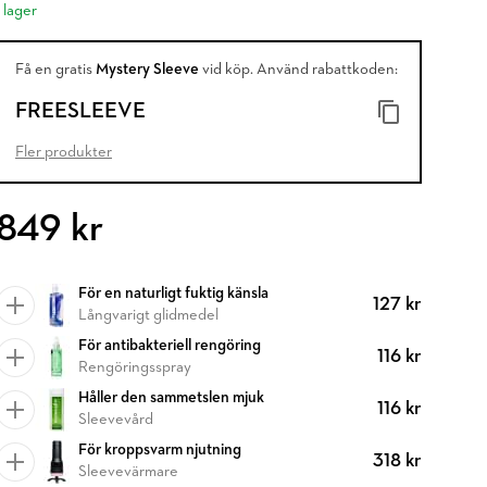
I lager
Få en gratis
Mystery Sleeve
vid köp. Använd rabattkoden:
FREESLEEVE
Fler produkter
849 kr
För en naturligt fuktig känsla
127 kr
Långvarigt glidmedel
För antibakteriell rengöring
116 kr
Rengöringsspray
Håller den sammetslen mjuk
116 kr
Sleevevård
För kroppsvarm njutning
318 kr
Sleevevärmare