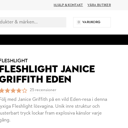
HJÄLP & KONTAKT
VÅRA BUTIKER
0
VARUKORG
FLESHLIGHT
FLESHLIGHT JANICE
GRIFFITH EDEN
25 recensioner
Följ med Janice Griffith på en vild Eden-resa i denna
lyxiga Fleshlight lösvagina. Unik inre struktur och
justerbart tryck lockar fram explosiva känslor varje
gång.