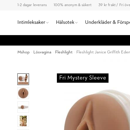
1-2 dagar leverans
100% anonym & säkert
39 kr frakt / Fri ö
Intimleksaker
Hälsotek
Underkläder & Försp
Mshop
Lösvagina
Fleshlight
Fleshlight Janice Griffith Ede
Fri Mystery Sleeve