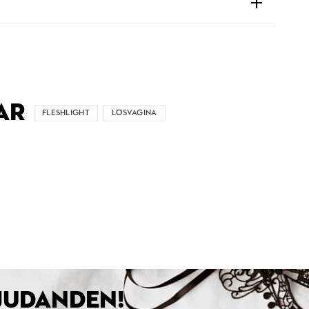
AR
FLESHLIGHT
LÖSVAGINA
BJUDANDEN!