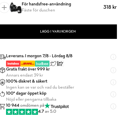
För handsfree-användning
318 kr
Fäste för duschen
LÄGG I VARUKORGEN
Leverans: I morgon 7/8 - Lördag 8/8
Gratis frakt över 999 kr
Annars endast 39 kr
100% diskret & säkert
Ingen kan se var och vad du beställer
100* dagar öppet köp
Nöjd eller pengarna tillbaka
10 944
omdömen på
4.7
av 5.0