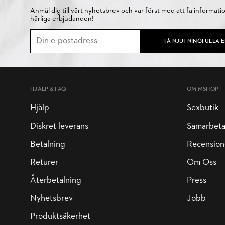
Anmäl dig till vårt nyhetsbrev och var först med att få informati
härliga erbjudanden!
FÅ NJUTNINGFULLA 
HJÄLP & FAQ
OM MSHOP
Hjälp
Sexbutik
Diskret leverans
Samarbet
Betalning
Recension
Returer
Om Oss
Återbetalning
Press
Nyhetsbrev
Jobb
Produktsäkerhet