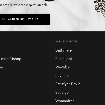
on om alla nyheter, inspiration och
ERBJUDANDEN FÖRST AV ALLA
VÅRA FAVORITER
Bathmate
a med Mshop
Fleshlight
er
We-Vibe
Lovense
Satisfyer Pro 2
Satisfyer
Womanizer