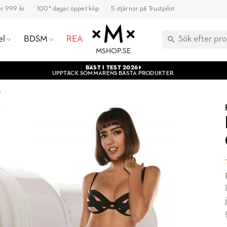
ver 999 kr
100* dagar öppet köp
5 stjärnor på Trustpilot
el
BDSM
REA
MSHOP.SE
BÄST I TEST 2026
UPPTÄCK SOMMARENS BÄSTA PRODUKTER.
n