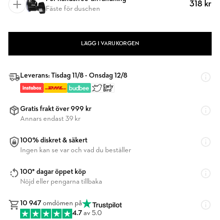
318 kr
Fäste för duschen
LÄGG I VARUKORGEN
Leverans: Tisdag 11/8 - Onsdag 12/8
Gratis frakt över 999 kr
Annars endast 39 kr
100% diskret & säkert
Ingen kan se var och vad du beställer
100* dagar öppet köp
Nöjd eller pengarna tillbaka
10 947
omdömen på
4.7
av 5.0