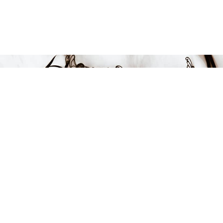
Endast 1 kvar i lager
639 kr
-25%
LÄGG I VARUKORGEN
FÅ INSPIRATION &
ERBJUDANDEN!
Anmäl dig till vårt nyhetsbrev och var först med att få information
om alla nyheter, inspiration och härliga erbjudanden!