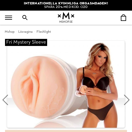
INTERNATIONELLA KVINNLIGA ORGASMDAGEN!
SPARA 20% MED KOD: O20
MSHOP.SE
Mshop
Lösvagina
Fleshlight
Fri Mystery Sleeve