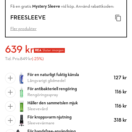
Få en gratis
Mystery Sleeve
vid köp. Använd rabattkoden:
FREESLEEVE
Fler produkter
639 kr
REA
Slutar imorgon
Tid. Pris:
849 kr
(-25%)
För en naturligt fuktig känsla
127 kr
Långvarigt glidmedel
För antibakteriell rengöring
116 kr
Rengöringsspray
Håller den sammetslen mjuk
116 kr
Sleevevård
För kroppsvarm njutning
318 kr
Sleevevärmare
För handsfree-användning