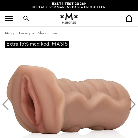
BÄST I TEST 2026
UPPTÄCK SOMMARENS BÄSTA PRODUKTER.
MSHOP.SE
Mshop
Lösvagina
Shots S-Line
Extra 15% med kod: MAS15