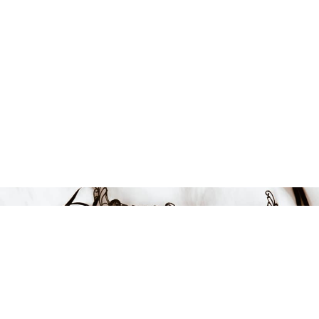
Endast 8 kvar i lager
159 kr
LÄGG I VARUKORGEN