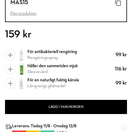
MAS15
Fler produkter
159 kr
För antibakteriell rengöring
99 kr
Rengöringsspray
Håller den sammetslen mjuk
116 kr
Sleevevård
För en naturligt fuktig känsla
99 kr
Långvarigt glidmedel
LÄGG I VARUKORGEN
Leverans: Tisdag 11/8 - Onsdag 12/8