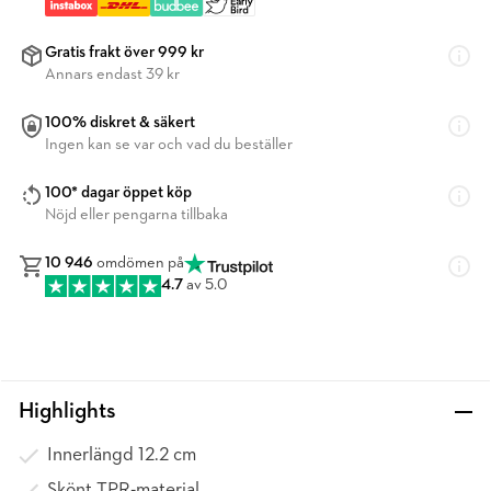
Gratis frakt över 999 kr
Annars endast 39 kr
100% diskret & säkert
Ingen kan se var och vad du beställer
100* dagar öppet köp
Nöjd eller pengarna tillbaka
10 946
omdömen på
4.7
av 5.0
Highlights
Innerlängd 12.2 cm
Skönt TPR-material