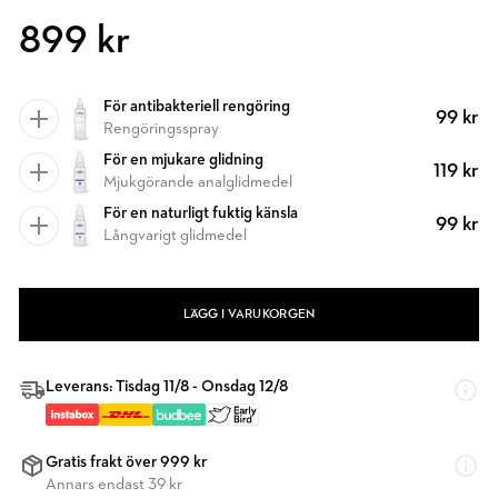
899 kr
För antibakteriell rengöring
99 kr
Rengöringsspray
För en mjukare glidning
119 kr
Mjukgörande analglidmedel
För en naturligt fuktig känsla
99 kr
Långvarigt glidmedel
LÄGG I VARUKORGEN
Leverans: Tisdag 11/8 - Onsdag 12/8
Gratis frakt över 999 kr
Annars endast 39 kr