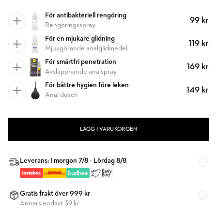
För antibakteriell rengöring
99 kr
Rengöringsspray
För en mjukare glidning
119 kr
Mjukgörande analglidmedel
För smärtfri penetration
169 kr
Avslappnande analspray
För bättre hygien före leken
149 kr
Anal dusch
LÄGG I VARUKORGEN
Leverans: I morgon 7/8 - Lördag 8/8
Gratis frakt över 999 kr
Annars endast 39 kr