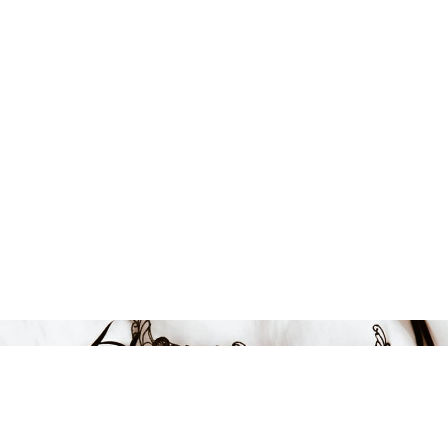
Endast 19 kvar i lager
129 kr
LÄGG I VARUKORGEN