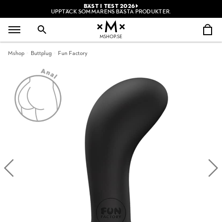
BÄST I TEST 2026
UPPTÄCK SOMMARENS BÄSTA PRODUKTER.
MSHOP.SE
Mshop
Buttplug
Fun Factory