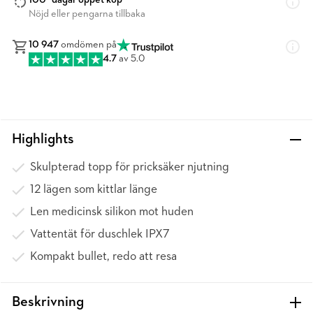
100* dagar öppet köp
Nöjd eller pengarna tillbaka
10 947
omdömen på
4.7
av 5.0
Highlights
Skulpterad topp för pricksäker njutning
12 lägen som kittlar länge
Len medicinsk silikon mot huden
Vattentät för duschlek IPX7
Kompakt bullet, redo att resa
Beskrivning