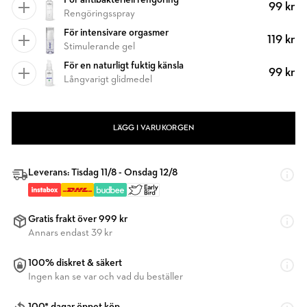
För antibakteriell rengöring
99 kr
Rengöringsspray
För intensivare orgasmer
119 kr
Stimulerande gel
För en naturligt fuktig känsla
99 kr
Långvarigt glidmedel
LÄGG I VARUKORGEN
Leverans: Tisdag 11/8 - Onsdag 12/8
Gratis frakt över 999 kr
Annars endast 39 kr
100% diskret & säkert
Ingen kan se var och vad du beställer