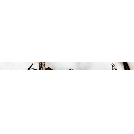
289 kr
LÄGG I VARUKORGEN
FÅ INSPIRATION &
ERBJUDANDEN!