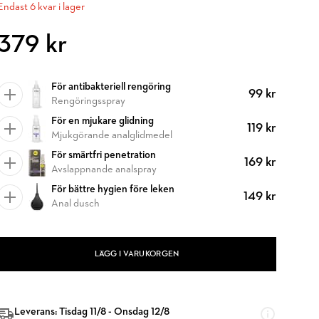
Endast 6 kvar i lager
379 kr
För antibakteriell rengöring
99 kr
Rengöringsspray
För en mjukare glidning
119 kr
Mjukgörande analglidmedel
För smärtfri penetration
169 kr
Avslappnande analspray
För bättre hygien före leken
149 kr
Anal dusch
LÄGG I VARUKORGEN
Leverans: Tisdag 11/8 - Onsdag 12/8