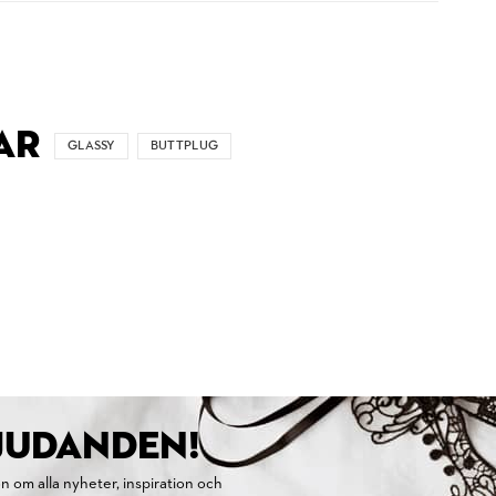
AR
GLASSY
BUTTPLUG
BJUDANDEN!
on om alla nyheter, inspiration och