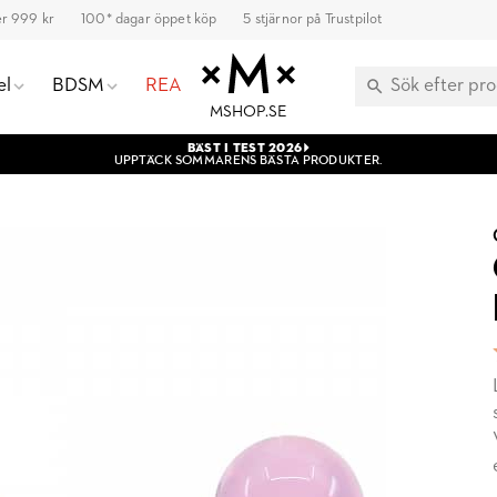
ver 999 kr
100* dagar öppet köp
5 stjärnor på Trustpilot
el
BDSM
REA
MSHOP.SE
BÄST I TEST 2026
UPPTÄCK SOMMARENS BÄSTA PRODUKTER.