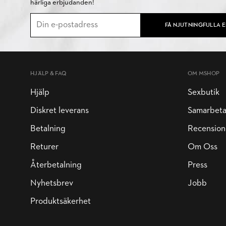
härliga erbjudanden!
FÅ NJUTNINGFULLA 
HJÄLP & FAQ
OM MSHOP
Hjälp
Sexbutik
Diskret leverans
Samarbet
Betalning
Recension
Returer
Om Oss
Återbetalning
Press
Nyhetsbrev
Jobb
Produktsäkerhet