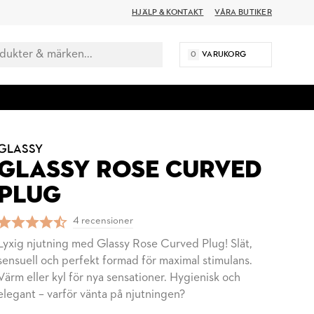
HJÄLP & KONTAKT
VÅRA BUTIKER
0
VARUKORG
GLASSY
GLASSY ROSE CURVED
PLUG
4 recensioner
Lyxig njutning med Glassy Rose Curved Plug! Slät,
sensuell och perfekt formad för maximal stimulans.
Värm eller kyl för nya sensationer. Hygienisk och
elegant – varför vänta på njutningen?