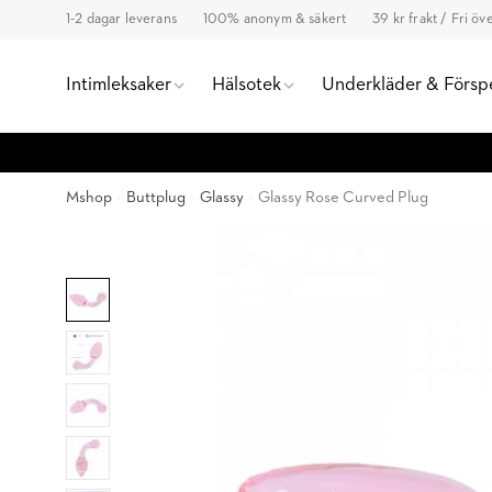
1-2 dagar leverans
100% anonym & säkert
39 kr frakt / Fri ö
Intimleksaker
Hälsotek
Underkläder & Försp
Mshop
Buttplug
Glassy
Glassy Rose Curved Plug