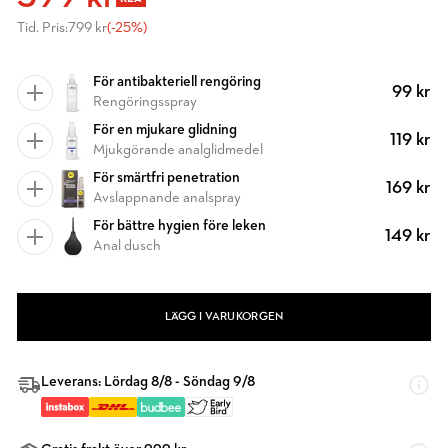
Tid. Pris:
799 kr
(-25%)
För antibakteriell rengöring
99 kr
Rengöringsspray
För en mjukare glidning
119 kr
Mjukgörande analglidmedel
För smärtfri penetration
169 kr
Avslappnande analspray
För bättre hygien före leken
149 kr
Anal dusch
LÄGG I VARUKORGEN
Leverans: Lördag 8/8 - Söndag 9/8