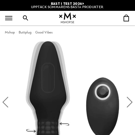
BÄST I TEST 2026
UPPTÄCK SOMMARENS BÄSTA PRODUKTER.
MSHOP.SE
Mshop
Buttplug
Good Vibes