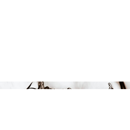
Endast 5 kvar i lager
599 kr
-25%
LÄGG I VARUKORGEN