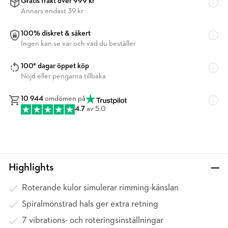
Gratis frakt över 999 kr
Annars endast 39 kr
100% diskret & säkert
Ingen kan se var och vad du beställer
100* dagar öppet köp
Nöjd eller pengarna tillbaka
10 944
omdömen på
4.7
av 5.0
Highlights
Roterande kulor simulerar rimming-känslan
Spiralmönstrad hals ger extra retning
7 vibrations- och roteringsinställningar