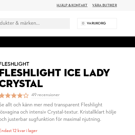
HJÄLP & KONTAKT
VÅRA BUTIKER
0
VARUKORG
FLESHLIGHT
FLESHLIGHT ICE LADY
CRYSTAL
49 recensioner
Se allt och känn mer med transparent Fleshlight
lösvagina och intensiv Crystal-textur. Kristallklart hölje
och justerbar sugfunktion för maximal njutning.
Endast 12 kvar i lager