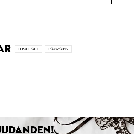
AR
FLESHLIGHT
LÖSVAGINA
BJUDANDEN!