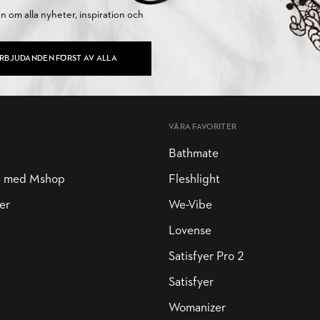
on om alla nyheter, inspiration och
ERBJUDANDEN FÖRST AV ALLA
VÅRA FAVORITER
Bathmate
a med Mshop
Fleshlight
er
We-Vibe
Lovense
Satisfyer Pro 2
Satisfyer
Womanizer