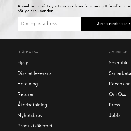
Anmäl dig till vårt nyhetsbrev och var först med att få informati
härliga erbjudanden!
FÅ NJUTNINGFULLA 
HJÄLP & FAQ
OM MSHOP
Hjälp
Sexbutik
Diskret leverans
Samarbet
Betalning
Recension
Returer
Om Oss
Återbetalning
Press
Nyhetsbrev
Jobb
Produktsäkerhet