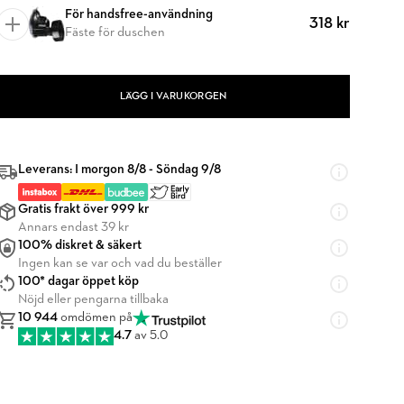
För handsfree-användning
318 kr
Fäste för duschen
LÄGG I VARUKORGEN
Leverans: I morgon 8/8 - Söndag 9/8
Gratis frakt över 999 kr
Annars endast 39 kr
100% diskret & säkert
Ingen kan se var och vad du beställer
100* dagar öppet köp
Nöjd eller pengarna tillbaka
10 944
omdömen på
4.7
av 5.0