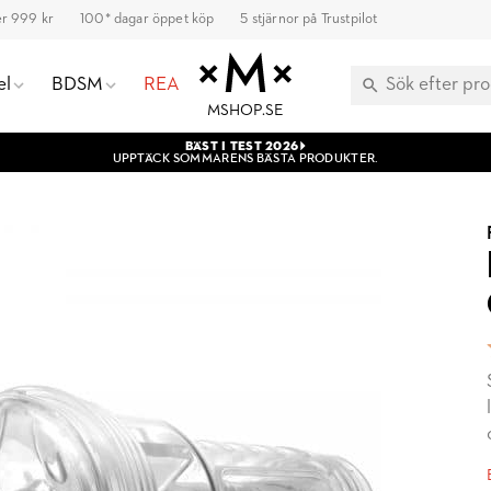
ver 999 kr
100* dagar öppet köp
5 stjärnor på Trustpilot
el
BDSM
REA
MSHOP.SE
BÄST I TEST 2026
UPPTÄCK SOMMARENS BÄSTA PRODUKTER.