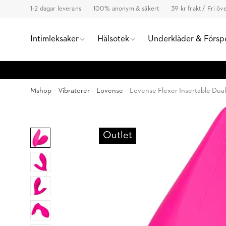
1-2 dagar leverans
100% anonym & säkert
39 kr frakt / Fri ö
Intimleksaker
Hälsotek
Underkläder & Försp
Mshop
Vibratorer
Lovense
Lovense Flexer Insertable Dual
Outlet