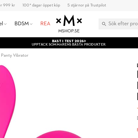
ver 999 kr
100* dagar öppet köp
5 stjärnor på Trustpilot
el
BDSM
REA
MSHOP.SE
BÄST I TEST 2026
UPPTÄCK SOMMARENS BÄSTA PRODUKTER.
 Panty Vibrator