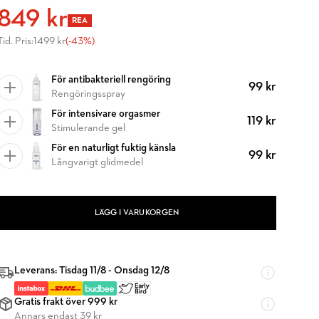
849 kr
REA
Tid. Pris:
1499 kr
(-43%)
För antibakteriell rengöring
99 kr
Rengöringsspray
För intensivare orgasmer
119 kr
Stimulerande gel
För en naturligt fuktig känsla
99 kr
Långvarigt glidmedel
LÄGG I VARUKORGEN
Leverans: Tisdag 11/8 - Onsdag 12/8
Gratis frakt över 999 kr
Annars endast 39 kr