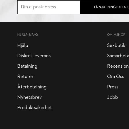
FÅ NJUTNINGFULLA 
HJÄLP & FAQ
OM MSHOP
Hjälp
Sexbutik
Diskret leverans
Samarbet
Betalning
Recension
Returer
Om Oss
Återbetalning
Press
Nyhetsbrev
Jobb
Produktsäkerhet