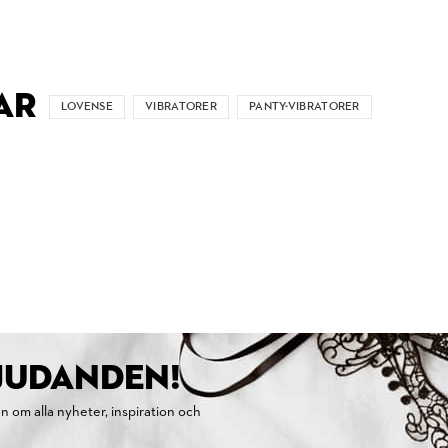
AR
LOVENSE
VIBRATORER
PANTY-VIBRATORER
BJUDANDEN!
on om alla nyheter, inspiration och