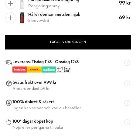
För antibakteriell rengöring
99 kr
Rengöringsspray
Håller den sammetslen mjuk
69 kr
Sleevevård
LÄGG I VARUKORGEN
Leverans: Tisdag 11/8 - Onsdag 12/8
Gratis frakt över 999 kr
Annars endast 39 kr
100% diskret & säkert
Ingen kan se var och vad du beställer
100* dagar öppet köp
Nöjd eller pengarna tillbaka