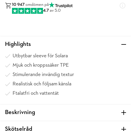
10 947
omdömen på
4.7
av 5.0
Highlights
Utbytbar sleeve för Solara
Mjuk och kroppssäker TPE
Stimulerande invändig textur
Realistisk och följsam känsla
Ftalatfri och vattentät
Beskrivning
Skötselråd