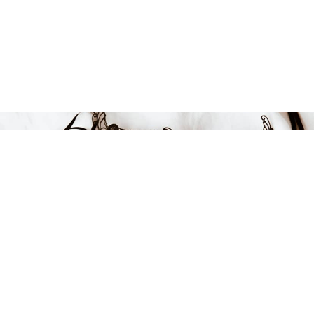
Endast 8 kvar i lager
219 kr
LÄGG I VARUKORGEN
FÅ INSPIRATION &
ERBJUDANDEN!
Anmäl dig till vårt nyhetsbrev och var först med att få information