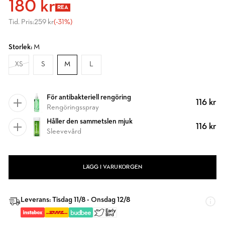
180 kr
REA
Tid. Pris:
259 kr
(-31%)
Storlek:
M
XS
S
M
L
För antibakteriell rengöring
116 kr
Rengöringsspray
Håller den sammetslen mjuk
116 kr
Sleevevård
LÄGG I VARUKORGEN
Leverans: Tisdag 11/8 - Onsdag 12/8