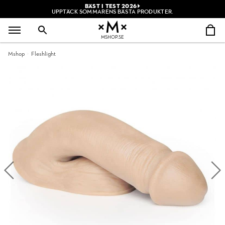
BÄST I TEST 2026
UPPTÄCK SOMMARENS BÄSTA PRODUKTER.
MSHOP.SE
Mshop
Fleshlight